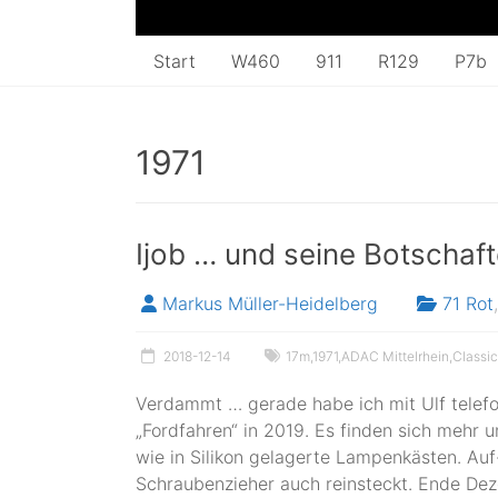
Start
W460
911
R129
P7b
1971
Ijob … und seine Botschaf
Markus Müller-Heidelberg
71 Rot
,
2018-12-14
17m
,
1971
,
ADAC Mittelrhein
,
Classic
Verdammt … gerade habe ich mit Ulf telefon
„Fordfahren“ in 2019. Es finden sich mehr
wie in Silikon gelagerte Lampenkästen. Au
Schraubenzieher auch reinsteckt. Ende D