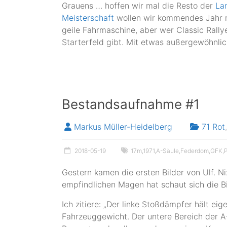
Grauens … hoffen wir mal die Resto der
La
Meisterschaft
wollen wir kommendes Jahr mi
geile Fahrmaschine, aber wer Classic Rally
Starterfeld gibt. Mit etwas außergewöhnl
Bestandsaufnahme #1
Markus Müller-Heidelberg
71 Rot
,
2018-05-19
17m
,
1971
,
A-Säule
,
Federdom
,
GFK
,
Gestern kamen die ersten Bilder von Ulf. N
empfindlichen Magen hat schaut sich die Bi
Ich zitiere: „Der linke Stoßdämpfer hält ei
Fahrzeuggewicht. Der untere Bereich der A-