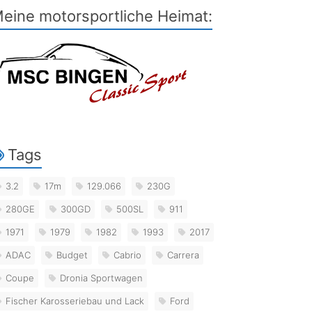
eine motorsportliche Heimat:
Tags
3.2
17m
129.066
230G
280GE
300GD
500SL
911
1971
1979
1982
1993
2017
ADAC
Budget
Cabrio
Carrera
Coupe
Dronia Sportwagen
Fischer Karosseriebau und Lack
Ford