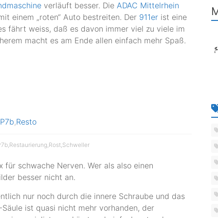
ndmaschine
verläuft besser. Die
ADAC Mittelrhein
M
t einem „roten“ Auto bestreiten. Der
911er
ist eine
es fährt weiss, daß es davon immer viel zu viele im
icherem macht es am Ende allen einfach mehr Spaß.
P7b
,
Resto
P7b
,
Restaurierung
,
Rost
,
Schweller
ix für schwache Nerven. Wer als also einen
lder besser nicht an.
gentlich nur noch durch die innere Schraube und das
Säule ist quasi nicht mehr vorhanden, der