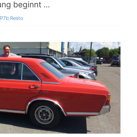
ung beginnt …
P7b
,
Resto