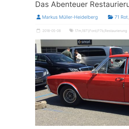
Das Abenteuer Restaurier
Markus Müller-Heidelberg
71 Rot
,
2018-05-08
17m
,
1971
,
Ford
,
P7b
,
Restaurierung