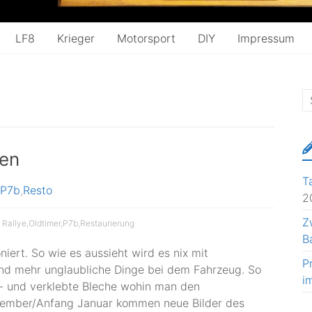
LF8
Krieger
Motorsport
DIY
Impressum
ten
T
P7b
,
Resto
2
Z
 Rallye
,
Oldtimer
,
P7b
,
Restaurierung
B
iert. So wie es aussieht wird es nix mit
P
 und mehr unglaubliche Dinge bei dem Fahrzeug. So
i
f- und verklebte Bleche wohin man den
ezember/Anfang Januar kommen neue Bilder des