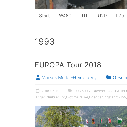
Start
W460
911
R129
P7b
1993
EUROPA Tour 2018
Markus Müller-Heidelberg
Gesch
2018-05-19
1993
,
500SL
,
Baveno
,
EUROPA Tour
Bingen
,
Nürburgring
,
Oldtimerrallye
,
Orientierungsfahrt
,
R129
,