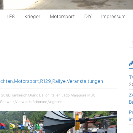
LF8
Krieger
Motorsport
DIY
Impressum
T
ichten
,
Motorsport
,
R129
,
Rallye
,
Veranstaltungen
2
Z
 2018
,
Frankreich
,
Grand Ballon
,
Italien
,
Lago Maggiore
,
MSC
B
Schweiz
,
Vierwaldstädtersee
,
Vogesen
P
i