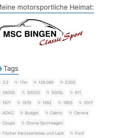
eine motorsportliche Heimat:
Tags
3.2
17m
129.066
230G
280GE
300GD
500SL
911
1971
1979
1982
1993
2017
ADAC
Budget
Cabrio
Carrera
Coupe
Dronia Sportwagen
Fischer Karosseriebau und Lack
Ford