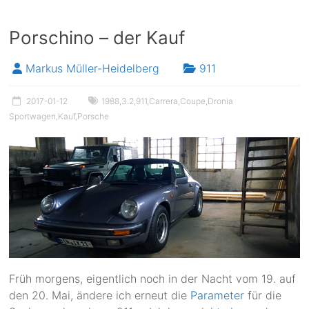
Porschino – der Kauf
Markus Müller-Heidelberg
911
2017-01-12
1988
,
3.2
,
911
,
Carrera
,
Coupe
,
Dronia
Sportwagen
,
Kauf
,
Porsche
Früh morgens, eigentlich noch in der Nacht vom 19. auf
den 20. Mai, ändere ich erneut die
Parameter
für die