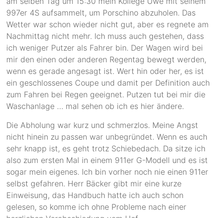
am selben Tag um 15:30 mein Kollege Uwe mit seinem
997er 4S aufsammelt, um Porschino abzuholen. Das
Wetter war schon wieder nicht gut, aber es regnete am
Nachmittag nicht mehr. Ich muss auch gestehen, dass
ich weniger Putzer als Fahrer bin. Der Wagen wird bei
mir den einen oder anderen Regentag bewegt werden,
wenn es gerade angesagt ist. Wert hin oder her, es ist
ein geschlossenes Coupe und damit per Definition auch
zum Fahren bei Regen geeignet. Putzen tut bei mir die
Waschanlage … mal sehen ob ich es hier ändere.
Die Abholung war kurz und schmerzlos. Meine Angst
nicht hinein zu passen war unbegründet. Wenn es auch
sehr knapp ist, es geht trotz Schiebedach. Da sitze ich
also zum ersten Mal in einem 911er G-Modell und es ist
sogar mein eigenes. Ich bin vorher noch nie einen 911er
selbst gefahren. Herr Bäcker gibt mir eine kurze
Einweisung, das Handbuch hatte ich auch schon
gelesen, so komme ich ohne Probleme nach einer