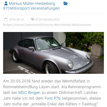
Markus Müller-Heidelberg
911
,
Motorsport
,
Veranstaltungen
2018-05-21
911
,
G-Modell
,
MSC
Bingen
,
Oldtimer
,
Oldtimertreff
,
Porsche
,
Weinhöfefest
,
Weltkulturerbe
Am 20.05.2018 fand wieder das Weinhöfefest in
Rümmelsheim/Burg Layen statt. Als Rahmenprogramm
lädt der
MSC Bingen
zu einem Oldtimertreff. Letztes
Jahr habe ich mit dem
Ford P7b
teilgenommen, dieses
Jahr dufte der „schnelle Enkel des Käfers = Fastbug“