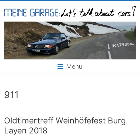
Skip
to
content
Meine
Garage
Menü
911
Oldtimertreff Weinhöfefest Burg
Layen 2018