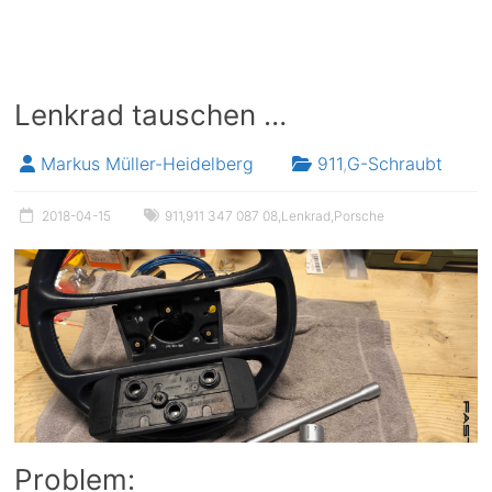
Lenkrad tauschen …
Markus Müller-Heidelberg
911
,
G-Schraubt
2018-04-15
911
,
911 347 087 08
,
Lenkrad
,
Porsche
Problem: