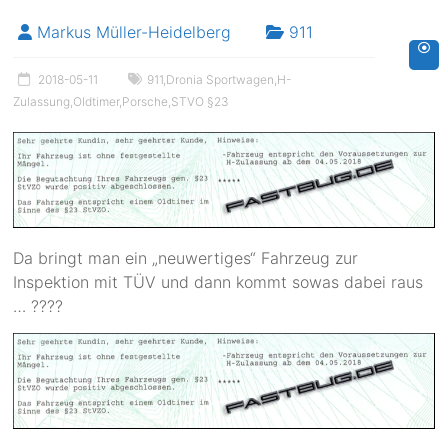
Markus Müller-Heidelberg
911
2018-05-11
911
,
Dronia Sportwagen
,
H-
Zulassung
,
Oldtimer
,
Porsche
,
STVO §23
Da bringt man ein „neuwertiges“ Fahrzeug zur
Inspektion mit TÜV und dann kommt sowas dabei raus
… ????