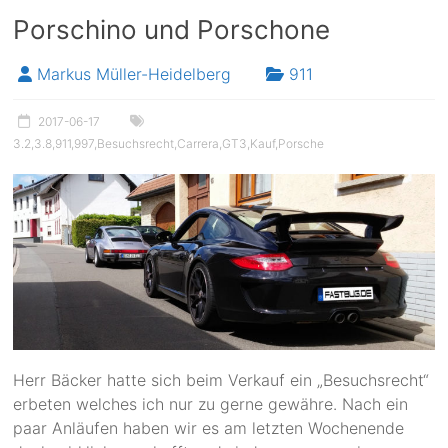
Porschino und Porschone
Markus Müller-Heidelberg
911
2017-06-17
3.2
,
3.8
,
911
,
997
,
Besuchsrecht
,
Carrera
,
GT3
,
Kauf
,
Porsche
Herr Bäcker hatte sich beim Verkauf ein „Besuchsrecht“
erbeten welches ich nur zu gerne gewähre. Nach ein
paar Anläufen haben wir es am letzten Wochenende