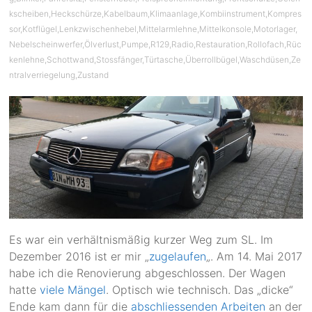
kscheiben
,
Heckschürze
,
Kabelbaum
,
Klimaanlage
,
Kombiinstrument
,
Kompres
sor
,
Kotflügel
,
Lenkzwischenhebel
,
Mittelarmlehne
,
Mittelkonsole
,
Motorlager
,
Nebelscheinwerfer
,
Ölverlust
,
Pumpe
,
R129
,
Radio
,
Restauration
,
Rollofach
,
Rüc
kenlehne
,
Schottwand
,
Stossfänger
,
Türtasche
,
Überrollbügel
,
Waschdüsen
,
Ze
ntralverriegelung
,
Zustand
Es war ein verhältnismäßig kurzer Weg zum SL. Im
Dezember 2016 ist er mir „
zugelaufen
„. Am 14. Mai 2017
habe ich die Renovierung abgeschlossen. Der Wagen
hatte
viele Mängel
. Optisch wie technisch. Das „dicke“
Ende kam dann für die
abschliessenden Arbeiten
an der