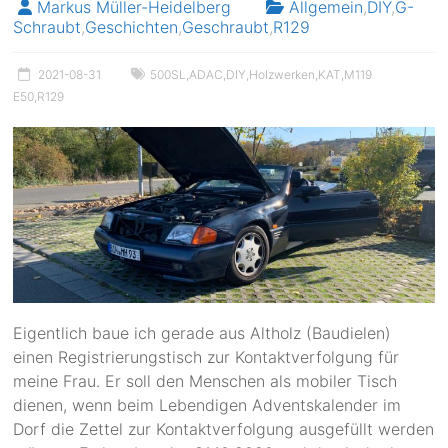
Markus Müller-Heidelberg
Allgemein
,
DIY
,
G-
Schraubt
,
Geschichten
,
Geschraubt
,
R129
2021-08-31
500SL
,
ADAC
,
DIY
,
Holzwerken
,
KAT
,
M119
E50
,
R129
Eigentlich baue ich gerade aus Altholz (Baudielen)
einen Registrierungstisch zur Kontaktverfolgung für
meine Frau. Er soll den Menschen als mobiler Tisch
dienen, wenn beim Lebendigen Adventskalender im
Dorf die Zettel zur Kontaktverfolgung ausgefüllt werden