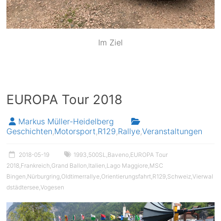
Im Ziel
EUROPA Tour 2018
Markus Müller-Heidelberg
Geschichten
,
Motorsport
,
R129
,
Rallye
,
Veranstaltungen
2018-05-19
1993
,
500SL
,
Baveno
,
EUROPA Tour
2018
,
Frankreich
,
Grand Ballon
,
Italien
,
Lago Maggiore
,
MSC
Bingen
,
Nürburgring
,
Oldtimerrallye
,
Orientierungsfahrt
,
R129
,
Schweiz
,
Vierwal
dstädtersee
,
Vogesen