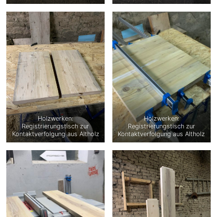
Holzwerken:
Holzwerken:
Registrierungstisch zur
Registrierungstisch zur
Kontaktverfolgung aus Altholz
Kontaktverfolgung aus Altholz