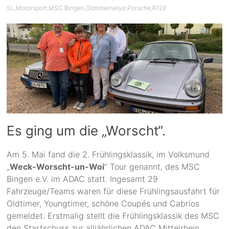
SL
,
Motorsport
,
MSC Bingen
,
Oldtimerrallye
,
Porsche
,
R129
Es ging um die „Worscht“.
Am 5. Mai fand die 2. Frühlingsklassik, im Volksmund
„
Weck-Worscht-un-Woi
“ Tour genannt, des MSC
Bingen e.V. im ADAC statt. Ingesamt 29
Fahrzeuge/Teams waren für diese Frühlingsausfahrt für
Oldtimer, Youngtimer, schöne Coupés und Cabrios
gemeldet. Erstmalig stellt die Frühlingsklassik des MSC
den Startschuss zur alljährlichen ADAC Mittelrhein