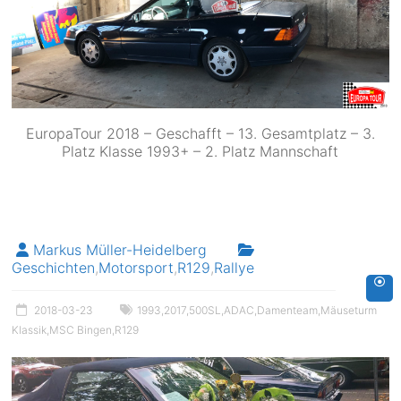
EuropaTour 2018 – Geschafft – 13. Gesamtplatz – 3.
Platz Klasse 1993+ – 2. Platz Mannschaft
Markus Müller-Heidelberg
Geschichten
,
Motorsport
,
R129
,
Rallye
2018-03-23
1993
,
2017
,
500SL
,
ADAC
,
Damenteam
,
Mäuseturm
Klassik
,
MSC Bingen
,
R129