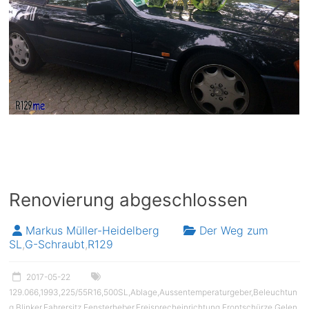
Renovierung abgeschlossen
Markus Müller-Heidelberg
Der Weg zum
SL
,
G-Schraubt
,
R129
2017-05-22
129.066
,
1993
,
225/55R16
,
500SL
,
Ablage
,
Aussentemperaturgeber
,
Beleuchtun
g
,
Blinker
,
Fahrersitz
,
Fensterheber
,
Freisprecheinrichtung
,
Frontschürze
,
Gelen