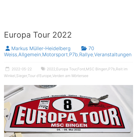
Europa Tour 2022
Markus Müller-Heidelberg
70
Weiss
,
Allgemein
,
Motorsport
,
P7b
,
Rallye
,
Veranstaltungen
2022-05-22
2022
,
Europa Tour
,
Ford
,
MSC Bingen
,
P7b
,
Reit im
Winkel
,
Sieger
,
Tour d'Europe
,
Verden am Wörtersee