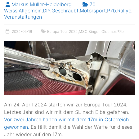
Markus Müller-Heidelberg
70
Weiss
,
Allgemein
,
DIY
,
Geschraubt
,
Motorsport
,
P7b
,
Rallye
,
Veranstaltungen
2024-05-16
Europa Tour 2024
,
MSC Bingen
,
Oldtimer
,
P7b
Am 24. April 2024 starten wir zur Europa Tour 2024.
Letztes Jahr sind wir mit dem SL nach Elba gefahren.
Vor zwei Jahren haben wir mit dem 17m in Österreich
gewonnen.
Es fällt damit die Wahl der Waffe für dieses
Jahr wieder auf den 17m.