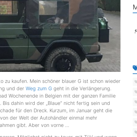
M
o zu kaufen. Mein schöner blauer G ist schon wieder
lang und der
Weg zum G
geht in die Verlängerung.
Road Wochenende in Belgien mit der ganzen Familie
Bis dahin wird der „Blaue“ nicht fertig sein und
Schade für den Dreck. Kurzum, im Januar geht die
 von der Welt der Autohändler einmal mehr
nahmen gibt. Aber von vorne …
erren. Möglichst nicht zu teuer, mit TüV und wenn