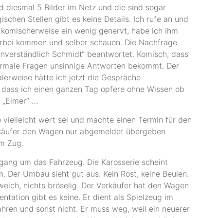
 diesmal 5 Bilder im Netz und die sind sogar
schen Stellen gibt es keine Details. Ich rufe an und
, komischerweise ein wenig genervt, habe ich ihm
vorbei kommen und selber schauen. Die Nachfrage
verständlich Schmidt“ beantwortet. Komisch, dass
ormale Fragen unsinnige Antworten bekommt. Der
lerweise hätte ich jetzt die Gespräche
, dass ich einen ganzen Tag opfere ohne Wissen ob
n „Eimer“ …
 vielleicht wert sei und machte einen Termin für den
rkäufer den Wagen nur abgemeldet übergeben
em Zug.
ang um das Fahrzeug. Die Karosserie scheint
n. Der Umbau sieht gut aus. Kein Rost, keine Beulen.
eich, nichts bröselig. Der Verkäufer hat den Wagen
ation gibt es keine. Er dient als Spielzeug im
hren und sonst nicht. Er muss weg, weil ein neuerer