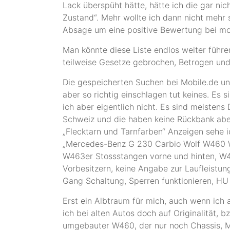
Lack überspüht hätte, hätte ich die gar nic
Zustand“. Mehr wollte ich dann nicht mehr 
Absage um eine positive Bewertung bei mo
Man könnte diese Liste endlos weiter führen
teilweise Gesetze gebrochen, Betrogen und
Die gespeicherten Suchen bei Mobile.de u
aber so richtig einschlagen tut keines. Es 
ich aber eigentlich nicht. Es sind meistens 
Schweiz und die haben keine Rückbank aber
„Flecktarn und Tarnfarben“ Anzeigen sehe i
„Mercedes-Benz G 230 Carbio Wolf W460 W4
W463er Stossstangen vorne und hinten, W4
Vorbesitzern, keine Angabe zur Laufleistun
Gang Schaltung, Sperren funktionieren, HU 
Erst ein Albtraum für mich, auch wenn ich a
ich bei alten Autos doch auf Originalität, b
umgebauter W460, der nur noch Chassis, M