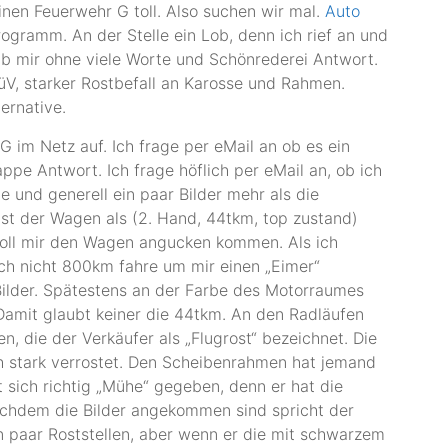
inen Feuerwehr G toll. Also suchen wir mal.
Auto
gramm. An der Stelle ein Lob, denn ich rief an und
b mir ohne viele Worte und Schönrederei Antwort.
V, starker Rostbefall an Karosse und Rahmen.
ernative.
 G im Netz auf. Ich frage per eMail an ob es ein
appe Antwort. Ich frage höflich per eMail an, ob ich
e und generell ein paar Bilder mehr als die
ist der Wagen als (2. Hand, 44tkm, top zustand)
 soll mir den Wagen angucken kommen. Als ich
 ich nicht 800km fahre um mir einen „Eimer“
ilder. Spätestens an der Farbe des Motorraumes
amit glaubt keiner die 44tkm. An den Radläufen
, die der Verkäufer als „Flugrost“ bezeichnet. Die
h stark verrostet. Den Scheibenrahmen hat jemand
at sich richtig „Mühe“ gegeben, denn er hat die
achdem die Bilder angekommen sind spricht der
n paar Roststellen, aber wenn er die mit schwarzem