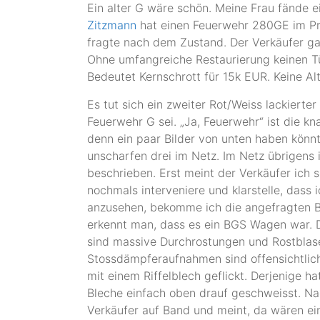
Ein alter G wäre schön. Meine Frau fände e
Zitzmann
hat einen Feuerwehr 280GE im Pro
fragte nach dem Zustand. Der Verkäufer ga
Ohne umfangreiche Restaurierung keinen Tü
Bedeutet Kernschrott für 15k EUR. Keine Alt
Es tut sich ein zweiter Rot/Weiss lackierter
Feuerwehr G sei. „Ja, Feuerwehr“ ist die kn
denn ein paar Bilder von unten haben könnt
unscharfen drei im Netz. Im Netz übrigens 
beschrieben. Erst meint der Verkäufer ich
nochmals interveniere und klarstelle, dass
anzusehen, bekomme ich die angefragten B
erkennt man, dass es ein BGS Wagen war. D
sind massive Durchrostungen und Rostblasen
Stossdämpferaufnahmen sind offensichtlic
mit einem Riffelblech geflickt. Derjenige h
Bleche einfach oben drauf geschweisst. N
Verkäufer auf Band und meint, da wären ei