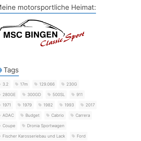
eine motorsportliche Heimat:
Tags
3.2
17m
129.066
230G
280GE
300GD
500SL
911
1971
1979
1982
1993
2017
ADAC
Budget
Cabrio
Carrera
Coupe
Dronia Sportwagen
Fischer Karosseriebau und Lack
Ford