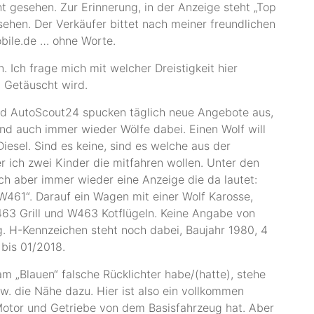
ht gesehen. Zur Erinnerung, in der Anzeige steht „Top
sehen. Der Verkäufer bittet nach meiner freundlichen
bile.de … ohne Worte.
. Ich frage mich mit welcher Dreistigkeit hier
 Getäuscht wird.
nd AutoScout24 spucken täglich neue Angebote aus,
sind auch immer wieder Wölfe dabei. Einen Wolf will
Diesel. Sind es keine, sind es welche aus der
 ich zwei Kinder die mitfahren wollen. Unter den
ch aber immer wieder eine Anzeige die da lautet:
61“. Darauf ein Wagen mit einer Wolf Karosse,
63 Grill und W463 Kotflügeln. Keine Angabe von
g. H-Kennzeichen steht noch dabei, Baujahr 1980, 4
bis 01/2018.
m „Blauen“ falsche Rücklichter habe/(hatte), stehe
zw. die Nähe dazu. Hier ist also ein vollkommen
otor und Getriebe von dem Basisfahrzeug hat. Aber