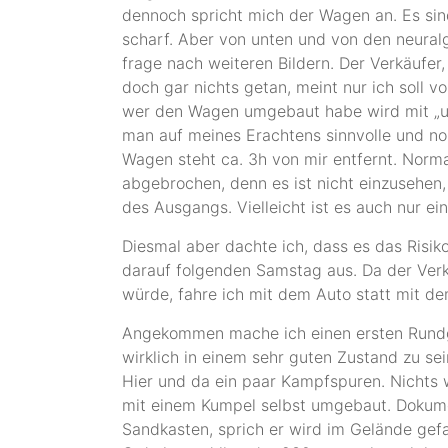
dennoch spricht mich der Wagen an. Es sind
scharf. Aber von unten und von den neuralgi
frage nach weiteren Bildern. Der Verkäufer
doch gar nichts getan, meint nur ich soll 
wer den Wagen umgebaut habe wird mit „un
man auf meines Erachtens sinnvolle und n
Wagen steht ca. 3h von mir entfernt. Norma
abgebrochen, denn es ist nicht einzusehen
des Ausgangs. Vielleicht ist es auch nur ei
Diesmal aber dachte ich, dass es das Risiko
darauf folgenden Samstag aus. Da der Ve
würde, fahre ich mit dem Auto statt mit d
Angekommen mache ich einen ersten Rundg
wirklich in einem sehr guten Zustand zu sei
Hier und da ein paar Kampfspuren. Nichts w
mit einem Kumpel selbst umgebaut. Dokument
Sandkasten, sprich er wird im Gelände gefa