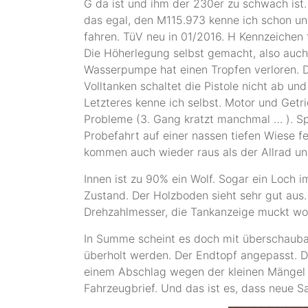
G da ist und ihm der 230er zu schwach ist.
das egal, den M115.973 kenne ich schon und
fahren. TüV neu in 01/2016. H Kennzeichen
Die Höherlegung selbst gemacht, also auc
Wasserpumpe hat einen Tropfen verloren. 
Volltanken schaltet die Pistole nicht ab un
Letzteres kenne ich selbst. Motor und Getri
Probleme (3. Gang kratzt manchmal … ). Sp
Probefahrt auf einer nassen tiefen Wiese fe
kommen auch wieder raus
als der Allrad un
Innen ist zu 90% ein Wolf. Sogar ein Loch i
Zustand. Der Holzboden sieht sehr gut aus
Drehzahlmesser, die Tankanzeige muckt w
In Summe scheint es doch mit überschauba
überholt werden. Der Endtopf angepasst. D
einem Abschlag wegen der kleinen Mängel 
Fahrzeugbrief. Und das ist es, dass neue S