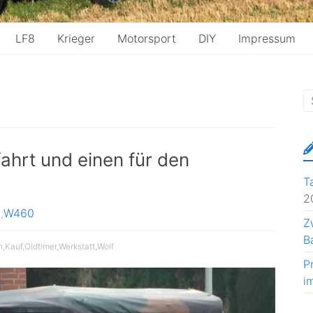
LF8
Krieger
Motorsport
DIY
Impressum
fahrt und einen für den
T
2
g
,
W460
Z
B
n
,
Kauf
,
Oldtimer
,
Werkstatt
,
Wolf
P
i