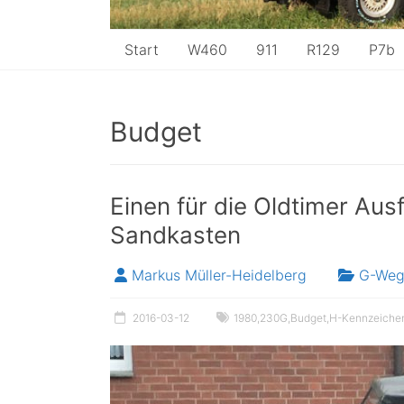
Start
W460
911
R129
P7b
Budget
Einen für die Oldtimer Aus
Sandkasten
Markus Müller-Heidelberg
G-We
2016-03-12
1980
,
230G
,
Budget
,
H-Kennzeiche