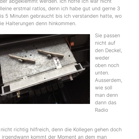
der abgeklemmt werden. Ich hoffe ich war nicht
lleine erstmal ratlos, denn ich habe gut und gerne 3
is 5 Minuten gebraucht bis ich verstanden hatte, wo
ie Halterungen denn hinkommen.
Sie passen
nicht auf
den Deckel,
weder
oben noch
unten.
Ausserdem,
wie soll
man denn
dann das
Radio
nicht richtig hilfreich, denn die Kollegen gehen doch
er irgendwann kommt der Moment an dem man