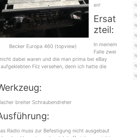
en!
Ersat
zteil:
In meinem
Becker Europa 460 (topview)
Falle zwei
o nicht dabei waren und die man prima bei eBay
ufgeklebten Filz versehen, denn ich hatte die
Werkzeug:
lacher breiter Schraubendreher
Ausführung:
as Radio muss zur Befestigung nicht ausgebaut