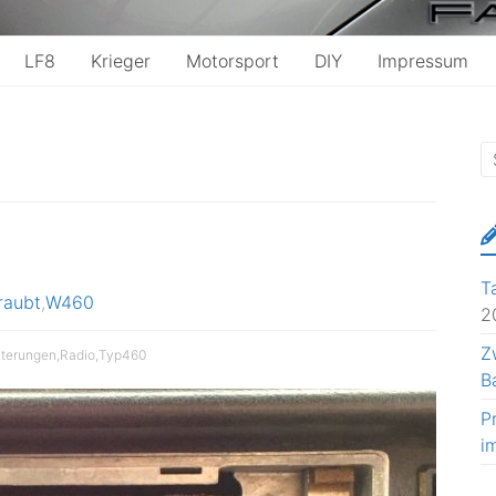
LF8
Krieger
Motorsport
DIY
Impressum
T
raubt
,
W460
2
Z
lterungen
,
Radio
,
Typ460
B
P
i