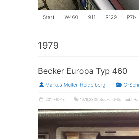
Start
W460
911
R129
P7b
1979
Becker Europa Typ 460
Markus Müller-Heidelberg
G-Sch
2014-10-13
1979
,
230G
,
Becker
,
G-Schraubt
,
Ha