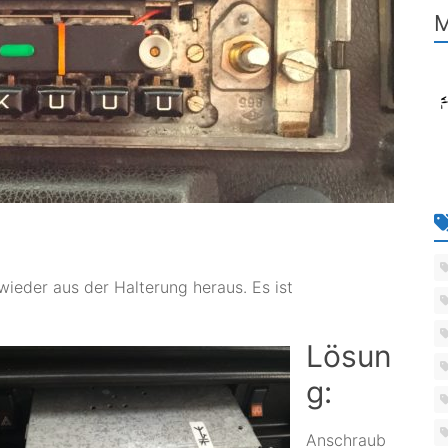
M
ieder aus der Halterung heraus. Es ist
Lösun
g:
Anschraub