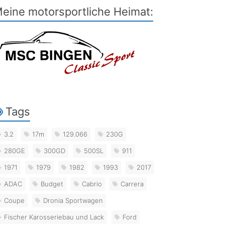
eine motorsportliche Heimat:
Tags
3.2
17m
129.066
230G
280GE
300GD
500SL
911
1971
1979
1982
1993
2017
ADAC
Budget
Cabrio
Carrera
Coupe
Dronia Sportwagen
Fischer Karosseriebau und Lack
Ford