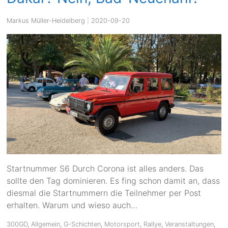
Markus Müller-Heidelberg
|
2020-09-20
Startnummer S6 Durch Corona ist alles anders. Das
sollte den Tag dominieren. Es fing schon damit an, dass
diesmal die Startnummern die Teilnehmer per Post
erhalten. Warum und wieso auch…
300GD
,
Allgemein
,
G-Schichten
,
Motorsport
,
Rallye
,
Veranstaltungen
,