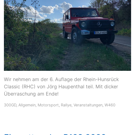
Wir nehmen am der 6. Auflage der Rhein-Hunsrück
Classic (RHC) von Jörg Haupenthal teil. Mit dicker
Überraschung am Ende!
300GD
,
Allgemein
,
Motorsport
,
Rallye
,
Veranstaltungen
,
W460