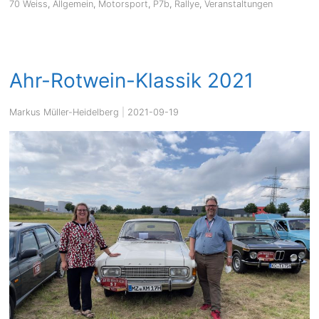
70 Weiss
,
Allgemein
,
Motorsport
,
P7b
,
Rallye
,
Veranstaltungen
Ahr-Rotwein-Klassik 2021
Markus Müller-Heidelberg
|
2021-09-19