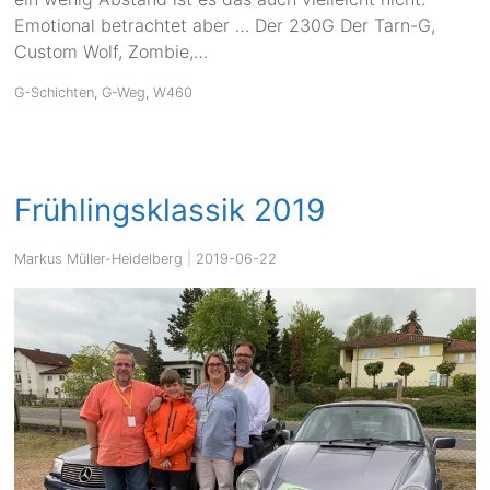
Emotional betrachtet aber … Der 230G Der Tarn-G,
Custom Wolf, Zombie,…
G-Schichten
,
G-Weg
,
W460
Frühlingsklassik 2019
Markus Müller-Heidelberg
|
2019-06-22