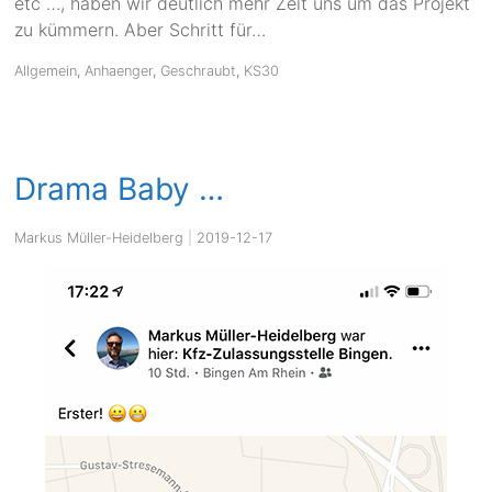
etc …, haben wir deutlich mehr Zeit uns um das Projekt
zu kümmern. Aber Schritt für…
Allgemein
,
Anhaenger
,
Geschraubt
,
KS30
Drama Baby …
Markus Müller-Heidelberg
|
2019-12-17