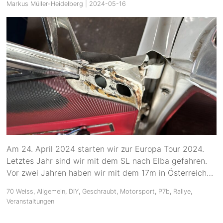
Markus Müller-Heidelberg
|
2024-05-16
Am 24. April 2024 starten wir zur Europa Tour 2024.
Letztes Jahr sind wir mit dem SL nach Elba gefahren.
Vor zwei Jahren haben wir mit dem 17m in Österreich…
70 Weiss
,
Allgemein
,
DIY
,
Geschraubt
,
Motorsport
,
P7b
,
Rallye
,
Veranstaltungen