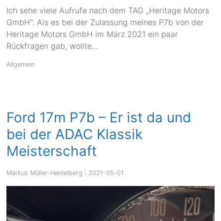
Ich sehe viele Aufrufe nach dem TAG „Heritage Motors
GmbH“. Als es bei der Zulassung meines P7b von der
Heritage Motors GmbH im März 2021 ein paar
Rückfragen gab, wollte…
Allgemein
Ford 17m P7b – Er ist da und
bei der ADAC Klassik
Meisterschaft
Markus Müller-Heidelberg
|
2021-05-01