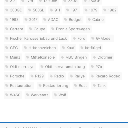
3.2
17m
129.066
230G
280GE
300GD
500SL
911
1971
1979
1982
1993
2017
ADAC
Budget
Cabrio
Carrera
Coupe
Dronia Sportwagen
Fischer Karosseriebau und Lack
Ford
G-Modell
GFG
H-Kennzeichen
Kauf
Kotflügel
Mainz
Mittelkonsole
MSC Bingen
Oldtimer
Oldtimerrallye
Oldtimerveranstaltung
P7b
Porsche
R129
Radio
Rallye
Recaro Rodeo
Restauration
Restaurierung
Rost
Tank
W460
Werkstatt
Wolf