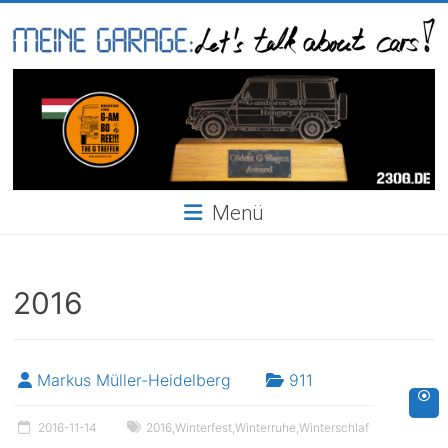
Skip
to
content
Meine
Garage
Menü
2016
Markus Müller-Heidelberg
911
2016-11-14
2016
,
Winterfest
,
Winterruhe
,
Winterschlaf