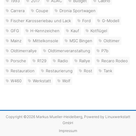
1993
2017
ADAC
Budget
Cabrio
Carrera
Coupe
Dronia Sportwagen
Fischer Karosseriebau und Lack
Ford
G-Modell
GFG
H-Kennzeichen
Kauf
Kotflügel
Mainz
Mittelkonsole
MSC Bingen
Oldtimer
Oldtimerrallye
Oldtimerveranstaltung
P7b
Porsche
R129
Radio
Rallye
Recaro Rodeo
Restauration
Restaurierung
Rost
Tank
W460
Werkstatt
Wolf
Copyright ©2026 Markus Mueller-Heidelberg, Powered by
Linuxwerkstatt
GmbH
Impressum