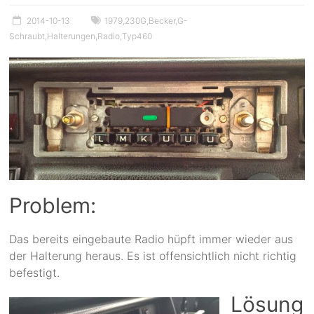
2014-10-13
1979
,
230G
,
Becker
,
G-
Schraubt
,
Halterungen
,
Radio
,
Typ460
Problem:
Das bereits eingebaute Radio hüpft immer wieder aus
der Halterung heraus. Es ist offensichtlich nicht richtig
befestigt.
Lösung