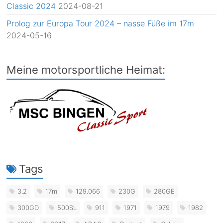
Classic 2024
2024-08-21
Prolog zur Europa Tour 2024 – nasse Füße im 17m
2024-05-16
Meine motorsportliche Heimat:
Tags
3.2
17m
129.066
230G
280GE
300GD
500SL
911
1971
1979
1982