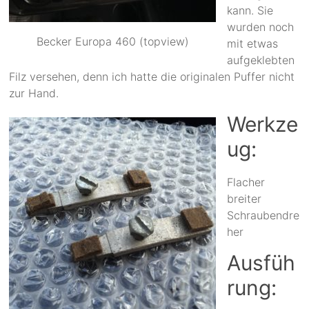
kann. Sie
wurden noch
Becker Europa 460 (topview)
mit etwas
aufgeklebten
Filz versehen, denn ich hatte die originalen Puffer nicht
zur Hand.
Werkze
ug:
Flacher
breiter
Schraubendre
her
Ausfüh
rung: