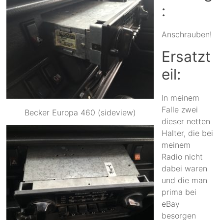
:
Anschrauben!
Ersatzt
eil:
In meinem
Falle zwei
Becker Europa 460 (sideview)
dieser netten
Halter, die bei
meinem
Radio nicht
dabei waren
und die man
prima bei
eBay
besorgen