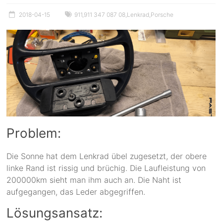
2018-04-15
911
,
911 347 087 08
,
Lenkrad
,
Porsche
Problem:
Die Sonne hat dem Lenkrad übel zugesetzt, der obere
linke Rand ist rissig und brüchig. Die Laufleistung von
200000km sieht man ihm auch an. Die Naht ist
aufgegangen, das Leder abgegriffen.
Lösungsansatz: