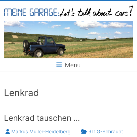
Skip
to
content
Meine
Garage
Menü
Lenkrad
Lenkrad tauschen …
Markus Müller-Heidelberg
911
,
G-Schraubt