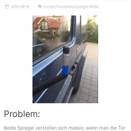
2015-08-18
Locker
,
Panzerband
,
Spiegel
,
W460
Problem:
Beide Spiegel verstellen sich massiv, wenn man die Tür