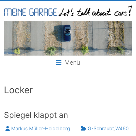
Skip
to
content
Meine
Garage
Menü
Locker
Spiegel klappt an
Markus Müller-Heidelberg
G-Schraubt
,
W460