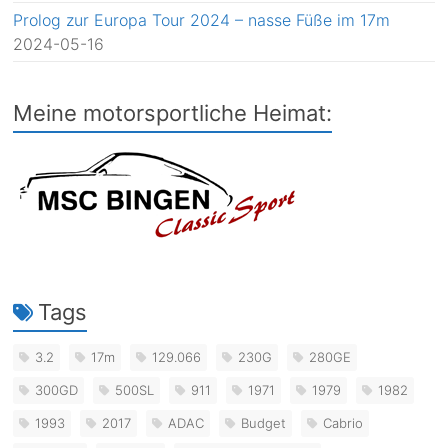
Prolog zur Europa Tour 2024 – nasse Füße im 17m
2024-05-16
Meine motorsportliche Heimat:
Tags
3.2
17m
129.066
230G
280GE
300GD
500SL
911
1971
1979
1982
1993
2017
ADAC
Budget
Cabrio