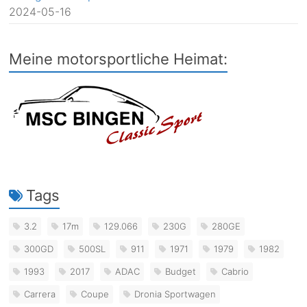
2024-05-16
Meine motorsportliche Heimat:
Tags
3.2
17m
129.066
230G
280GE
300GD
500SL
911
1971
1979
1982
1993
2017
ADAC
Budget
Cabrio
Carrera
Coupe
Dronia Sportwagen