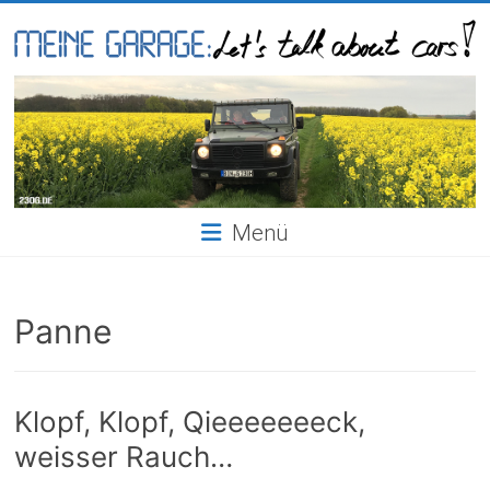
Skip
to
content
Meine
Garage
Menü
Panne
Klopf, Klopf, Qieeeeeeeck,
weisser Rauch…