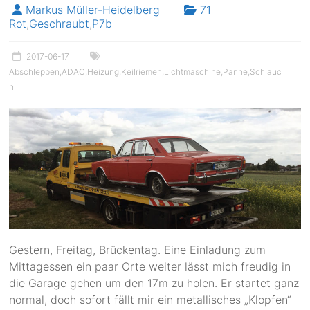
Markus Müller-Heidelberg
71
Rot
,
Geschraubt
,
P7b
2017-06-17
Abschleppen
,
ADAC
,
Heizung
,
Keilriemen
,
Lichtmaschine
,
Panne
,
Schlauc
h
Gestern, Freitag, Brückentag. Eine Einladung zum
Mittagessen ein paar Orte weiter lässt mich freudig in
die Garage gehen um den 17m zu holen. Er startet ganz
normal, doch sofort fällt mir ein metallisches „Klopfen“