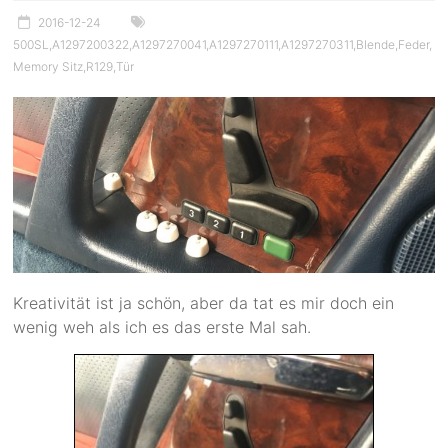
2016-12-24
500SL
,
A1297200322
,
A1297270041
,
A1297270111
,
A1297270311
,
Blende
,
Feder
,
Memory Sitz
,
R129
,
Tür
Kreativität ist ja schön, aber da tat es mir doch ein
wenig weh als ich es das erste Mal sah.