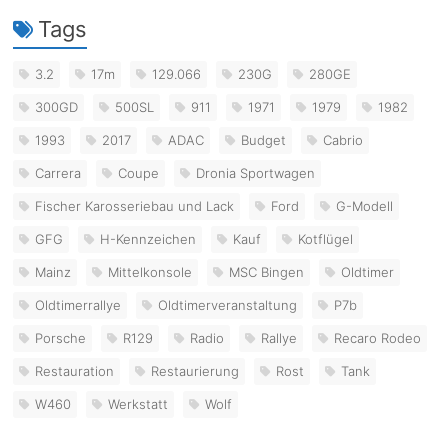
Tags
3.2
17m
129.066
230G
280GE
300GD
500SL
911
1971
1979
1982
1993
2017
ADAC
Budget
Cabrio
Carrera
Coupe
Dronia Sportwagen
Fischer Karosseriebau und Lack
Ford
G-Modell
GFG
H-Kennzeichen
Kauf
Kotflügel
Mainz
Mittelkonsole
MSC Bingen
Oldtimer
Oldtimerrallye
Oldtimerveranstaltung
P7b
Porsche
R129
Radio
Rallye
Recaro Rodeo
Restauration
Restaurierung
Rost
Tank
W460
Werkstatt
Wolf