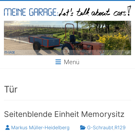
Skip
to
content
Meine
Garage
Menü
Tür
Seitenblende Einheit Memorysitz
Markus Müller-Heidelberg
G-Schraubt
,
R129