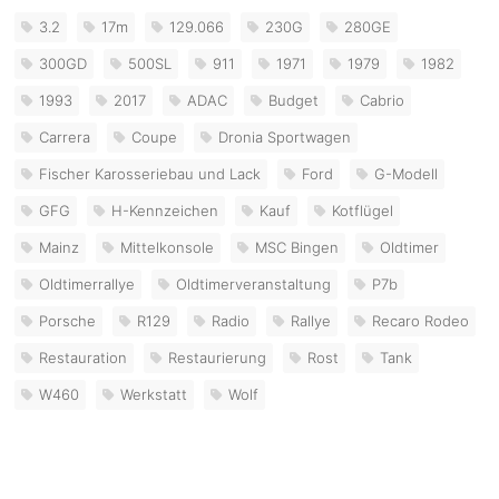
3.2
17m
129.066
230G
280GE
300GD
500SL
911
1971
1979
1982
1993
2017
ADAC
Budget
Cabrio
Carrera
Coupe
Dronia Sportwagen
Fischer Karosseriebau und Lack
Ford
G-Modell
GFG
H-Kennzeichen
Kauf
Kotflügel
Mainz
Mittelkonsole
MSC Bingen
Oldtimer
Oldtimerrallye
Oldtimerveranstaltung
P7b
Porsche
R129
Radio
Rallye
Recaro Rodeo
Restauration
Restaurierung
Rost
Tank
W460
Werkstatt
Wolf