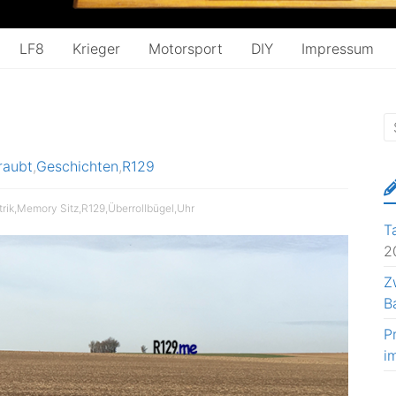
LF8
Krieger
Motorsport
DIY
Impressum
raubt
,
Geschichten
,
R129
trik
,
Memory Sitz
,
R129
,
Überrollbügel
,
Uhr
T
2
Z
B
P
i