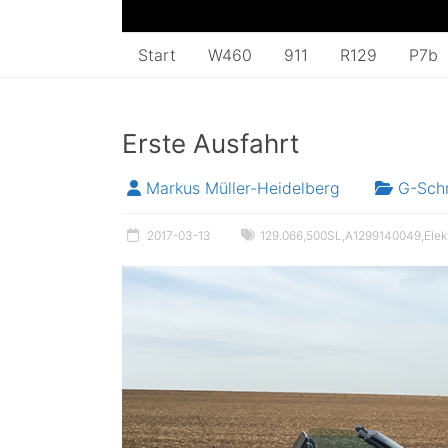
Start
W460
911
R129
P7b
Erste Ausfahrt
Markus Müller-Heidelberg
G-Sch
2017-03-13
129.066
,
500SL
,
A1299140049
,
Elek