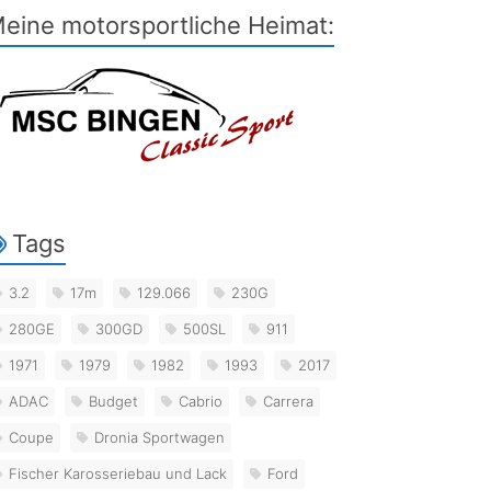
eine motorsportliche Heimat:
Tags
3.2
17m
129.066
230G
280GE
300GD
500SL
911
1971
1979
1982
1993
2017
ADAC
Budget
Cabrio
Carrera
Coupe
Dronia Sportwagen
Fischer Karosseriebau und Lack
Ford