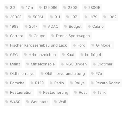
3.2
17m
129.066
230G
280GE
300GD
500SL
911
1971
1979
1982
1993
2017
ADAC
Budget
Cabrio
Carrera
Coupe
Dronia Sportwagen
Fischer Karosseriebau und Lack
Ford
G-Modell
GFG
H-Kennzeichen
Kauf
Kotflügel
Mainz
Mittelkonsole
MSC Bingen
Oldtimer
Oldtimerrallye
Oldtimerveranstaltung
P7b
Porsche
R129
Radio
Rallye
Recaro Rodeo
Restauration
Restaurierung
Rost
Tank
W460
Werkstatt
Wolf