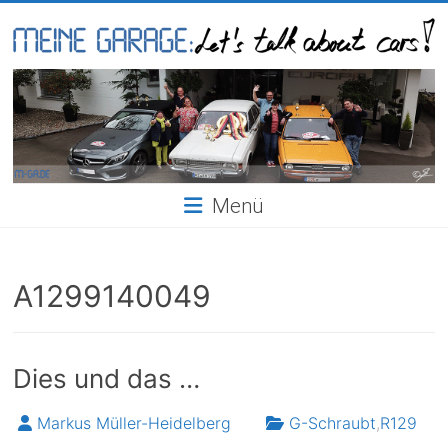
Skip
to
content
Meine
Garage
Menü
A1299140049
Dies und das …
Markus Müller-Heidelberg
G-Schraubt
,
R129