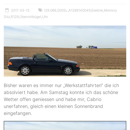
2017-03-13
129.066
,
500SL
,
A1299140049
,
Elektrik
,
Memory
Sitz
,
R129
,
Überrollbügel
,
Uhr
Bisher waren es immer nur „Werkstattfahrten“ die ich
absolviert habe. Am Samstag konnte ich das schöne
Wetter offen geniessen und habe mir, Cabrio
unerfahren, gleich einen kleinen Sonnenbrand
eingefangen.