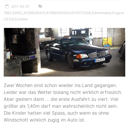
2017-03-27
1993
,
500SL
,
A1298206410
,
A1299140049
,
A2078170306
,
Dämmmatte
,
Flugros
t
,
R129
,
Schalter
Zwei Wochen sind schon wieder ins Land gegangen.
Leider war das Wetter bislang nicht wirklich erfreulich.
Aber gestern dann … die erste Ausfahrt zu viert. Viel
größer als 1,40m darf man wahrscheinlich nicht sein.
Die Kinder hatten viel Spass, auch wenn es ohne
Windschott wirklich zugig im Auto ist.