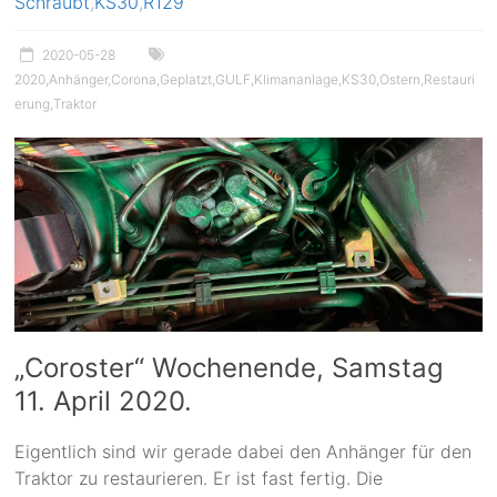
Schraubt
,
KS30
,
R129
2020-05-28
2020
,
Anhänger
,
Corona
,
Geplatzt
,
GULF
,
Klimananlage
,
KS30
,
Ostern
,
Restauri
erung
,
Traktor
„Coroster“ Wochenende, Samstag
11. April 2020.
Eigentlich sind wir gerade dabei den Anhänger für den
Traktor zu restaurieren. Er ist fast fertig. Die