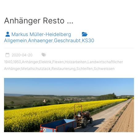
Anhänger Resto …
Markus Müller-Heidelberg
Allgemein
,
Anhaenger
,
Geschraubt
,
KS30
2020-04-20
1940
,
1950
,
Anhänger
,
Elektrik
,
Flexen
,
Holzarbeiten
,
Landwirtschaftlicher
Anhänger
,
Metallschutzlack
,
Restaurierung
,
Schleifen
,
Schweissen