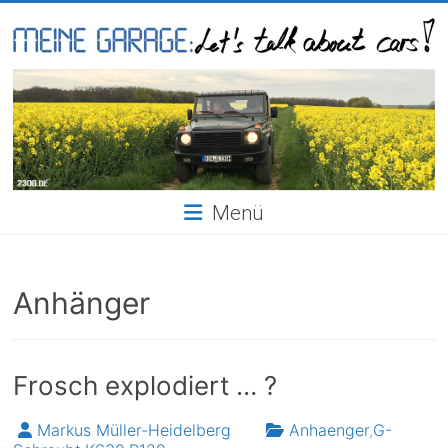
Skip
to
content
Meine
Garage
Menü
Anhänger
Frosch explodiert … ?
Markus Müller-Heidelberg
Anhaenger
,
G-