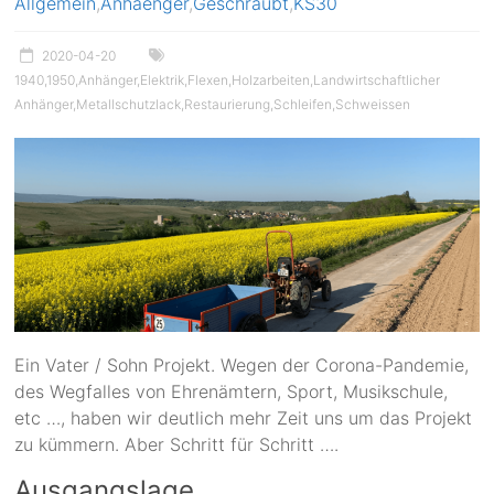
Allgemein
,
Anhaenger
,
Geschraubt
,
KS30
2020-04-20
1940
,
1950
,
Anhänger
,
Elektrik
,
Flexen
,
Holzarbeiten
,
Landwirtschaftlicher
Anhänger
,
Metallschutzlack
,
Restaurierung
,
Schleifen
,
Schweissen
Ein Vater / Sohn Projekt. Wegen der Corona-Pandemie,
des Wegfalles von Ehrenämtern, Sport, Musikschule,
etc …, haben wir deutlich mehr Zeit uns um das Projekt
zu kümmern. Aber Schritt für Schritt ….
Ausgangslage