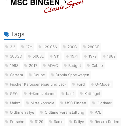
Tags
3.2
17m
129.066
230G
280GE
300GD
500SL
911
1971
1979
1982
1993
2017
ADAC
Budget
Cabrio
Carrera
Coupe
Dronia Sportwagen
Fischer Karosseriebau und Lack
Ford
G-Modell
GFG
H-Kennzeichen
Kauf
Kotflügel
Mainz
Mittelkonsole
MSC Bingen
Oldtimer
Oldtimerrallye
Oldtimerveranstaltung
P7b
Porsche
R129
Radio
Rallye
Recaro Rodeo