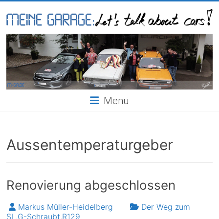
Skip
to
content
Meine
Garage
Menü
Aussentemperaturgeber
Renovierung abgeschlossen
Markus Müller-Heidelberg
Der Weg zum
SL
,
G-Schraubt
,
R129