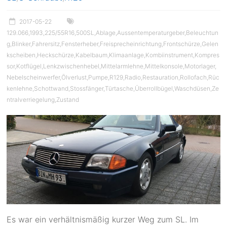
2017-05-22
129.066
,
1993
,
225/55R16
,
500SL
,
Ablage
,
Aussentemperaturgeber
,
Beleuchtun
g
,
Blinker
,
Fahrersitz
,
Fensterheber
,
Freisprecheinrichtung
,
Frontschürze
,
Gelen
kscheiben
,
Heckschürze
,
Kabelbaum
,
Klimaanlage
,
Kombiinstrument
,
Kompres
sor
,
Kotflügel
,
Lenkzwischenhebel
,
Mittelarmlehne
,
Mittelkonsole
,
Motorlager
,
Nebelscheinwerfer
,
Ölverlust
,
Pumpe
,
R129
,
Radio
,
Restauration
,
Rollofach
,
Rüc
kenlehne
,
Schottwand
,
Stossfänger
,
Türtasche
,
Überrollbügel
,
Waschdüsen
,
Ze
ntralverriegelung
,
Zustand
Es war ein verhältnismäßig kurzer Weg zum SL. Im