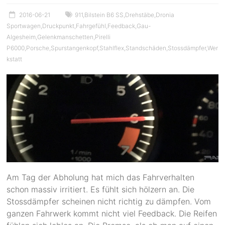
2016-06-21
911
,
Bilstein B6 SS
,
Drehstäbe
,
Dronia
Sportwagen
,
Druckpunkt
,
Fahrgefühl
,
Feedback
,
Gau-
Algesheim
,
Gelenkmanschetten
,
Pirelli
P6000
,
Porsche
,
Spurstangenkopf
,
Stahlflex
,
Standschäden
,
Stossdämpfer
,
Wer
kstatt
Am Tag der Abholung hat mich das Fahrverhalten
schon massiv irritiert. Es fühlt sich hölzern an. Die
Stossdämpfer scheinen nicht richtig zu dämpfen. Vom
ganzen Fahrwerk kommt nicht viel Feedback. Die Reifen