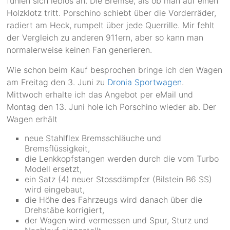
fühlen sich leblos an. Die Bremse, als ob man auf einen
Holzklotz tritt. Porschino schiebt über die Vorderräder,
radiert am Heck, rumpelt über jede Querrille. Mir fehlt
der Vergleich zu anderen 911ern, aber so kann man
normalerweise keinen Fan generieren.
Wie schon beim Kauf besprochen bringe ich den Wagen
am Freitag den 3. Juni zu
Dronia Sportwagen
.
Mittwoch erhalte ich das Angebot per eMail und
Montag den 13. Juni hole ich Porschino wieder ab. Der
Wagen erhält
neue Stahlflex Bremsschläuche und
Bremsflüssigkeit,
die Lenkkopfstangen werden durch die vom Turbo
Modell ersetzt,
ein Satz (4) neuer Stossdämpfer (Bilstein B6 SS)
wird eingebaut,
die Höhe des Fahrzeugs wird danach über die
Drehstäbe korrigiert,
der Wagen wird vermessen und Spur, Sturz und