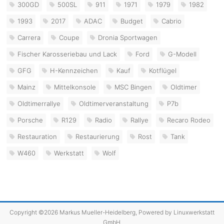
300GD
500SL
911
1971
1979
1982
1993
2017
ADAC
Budget
Cabrio
Carrera
Coupe
Dronia Sportwagen
Fischer Karosseriebau und Lack
Ford
G-Modell
GFG
H-Kennzeichen
Kauf
Kotflügel
Mainz
Mittelkonsole
MSC Bingen
Oldtimer
Oldtimerrallye
Oldtimerveranstaltung
P7b
Porsche
R129
Radio
Rallye
Recaro Rodeo
Restauration
Restaurierung
Rost
Tank
W460
Werkstatt
Wolf
Copyright ©2026 Markus Mueller-Heidelberg, Powered by
Linuxwerkstatt
GmbH