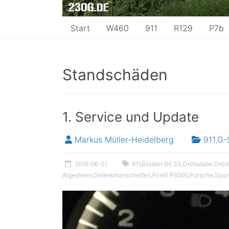
Start
W460
911
R129
P7b
Standschäden
1. Service und Update
Markus Müller-Heidelberg
911
,
G-
2016-06-21
911
,
Bilstein B6 SS
,
Drehstäbe
,
Dron
Algesheim
,
Gelenkmanschetten
,
Pirelli P6000
,
Porsche
,
Spur