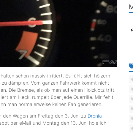
M
ten schon massiv irritiert. Es fühlt sich hölzern
tig zu dämpfen. Vom ganzen Fahrwerk kommt nicht
 an. Die Bremse, als ob man auf einen Holzklotz tritt.
iert am Heck, rumpelt über jede Querrille. Mir fehlt
kann man normalerweise keinen Fan generieren.
h den Wagen am Freitag den 3. Juni zu
Dronia
ebot per eMail und Montag den 13. Juni hole ich