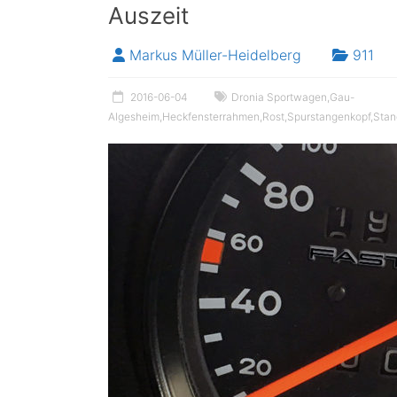
Auszeit
Markus Müller-Heidelberg
911
2016-06-04
Dronia Sportwagen
,
Gau-
Algesheim
,
Heckfensterrahmen
,
Rost
,
Spurstangenkopf
,
Stan