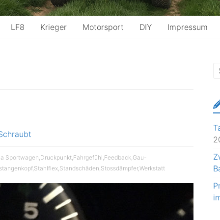
LF8
Krieger
Motorsport
DIY
Impressum
T
Schraubt
2
Z
ia Sportwagen
,
Druckpunkt
,
Fahrgefühl
,
Feedback
,
Gau-
B
stangenkopf
,
Stahlflex
,
Standschäden
,
Stossdämpfer
,
Werkstatt
P
i