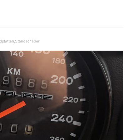
dplatten
,
Standschäden