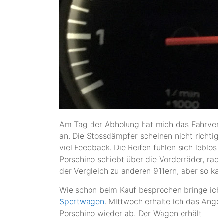
Am Tag der Abholung hat mich das Fahrverhal
an. Die Stossdämpfer scheinen nicht rich
viel Feedback. Die Reifen fühlen sich leblos
Porschino schiebt über die Vorderräder, rad
der Vergleich zu anderen 911ern, aber so 
Wie schon beim Kauf besprochen bringe ic
Sportwagen
. Mittwoch erhalte ich das Ang
Porschino wieder ab. Der Wagen erhält