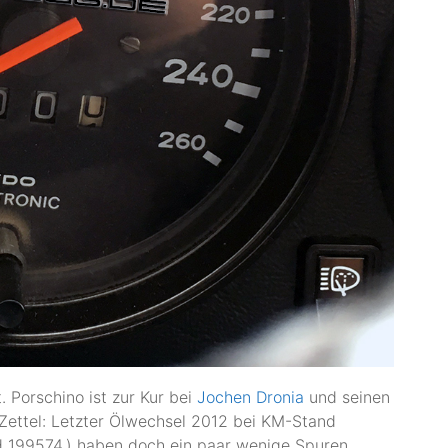
t. Porschino ist zur Kur bei
Jochen Dronia
und seinen
Zettel: Letzter Ölwechsel 2012 bei KM-Stand
 199574.) haben doch ein paar wenige Spuren