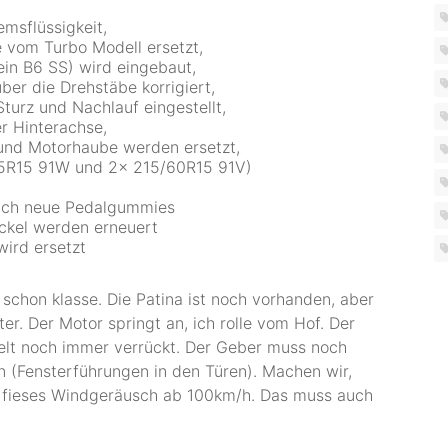
msflüssigkeit,
 vom Turbo Modell ersetzt,
ein B6 SS) wird eingebaut,
er die Drehstäbe korrigiert,
urz und Nachlauf eingestellt,
r Hinterachse,
und Motorhaube werden ersetzt,
/65R15 91W und 2x 215/60R15 91V)
 auch neue Pedalgummies
ckel werden erneuert
ird ersetzt
 schon klasse. Die Patina ist noch vorhanden, aber
r. Der Motor springt an, ich rolle vom Hof. Der
elt noch immer verrückt. Der Geber muss noch
n (Fensterführungen in den Türen). Machen wir,
ein fieses Windgeräusch ab 100km/h. Das muss auch