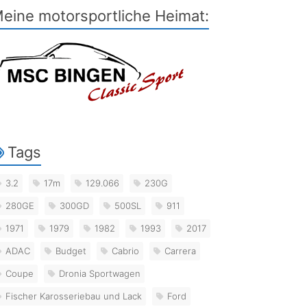
eine motorsportliche Heimat:
Tags
3.2
17m
129.066
230G
280GE
300GD
500SL
911
1971
1979
1982
1993
2017
ADAC
Budget
Cabrio
Carrera
Coupe
Dronia Sportwagen
Fischer Karosseriebau und Lack
Ford