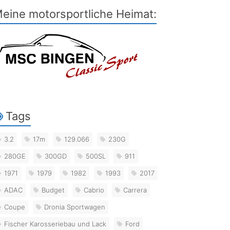
eine motorsportliche Heimat:
Tags
3.2
17m
129.066
230G
280GE
300GD
500SL
911
1971
1979
1982
1993
2017
ADAC
Budget
Cabrio
Carrera
Coupe
Dronia Sportwagen
Fischer Karosseriebau und Lack
Ford