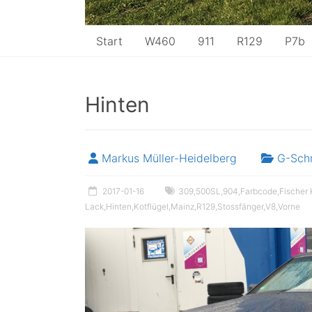
Start
W460
911
R129
P7b
Hinten
Markus Müller-Heidelberg
G-Sch
2017-01-16
309
,
500SL
,
904
,
Farbcode
,
Fischer
Lack
,
Hinten
,
Kotflügel
,
Mainz
,
R129
,
Stossfänger
,
V8
,
Vorne