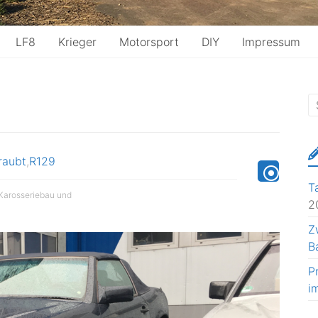
LF8
Krieger
Motorsport
DIY
Impressum
raubt
,
R129
T
 Karosseriebau und
2
Z
B
P
i