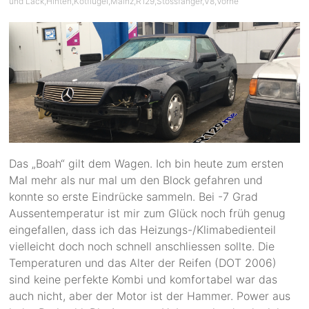
und Lack
,
Hinten
,
Kotflügel
,
Mainz
,
R129
,
Stossfänger
,
V8
,
Vorne
Das „Boah“ gilt dem Wagen. Ich bin heute zum ersten
Mal mehr als nur mal um den Block gefahren und
konnte so erste Eindrücke sammeln. Bei -7 Grad
Aussentemperatur ist mir zum Glück noch früh genug
eingefallen, dass ich das Heizungs-/Klimabedienteil
vielleicht doch noch schnell anschliessen sollte. Die
Temperaturen und das Alter der Reifen (DOT 2006)
sind keine perfekte Kombi und komfortabel war das
auch nicht, aber der Motor ist der Hammer. Power aus