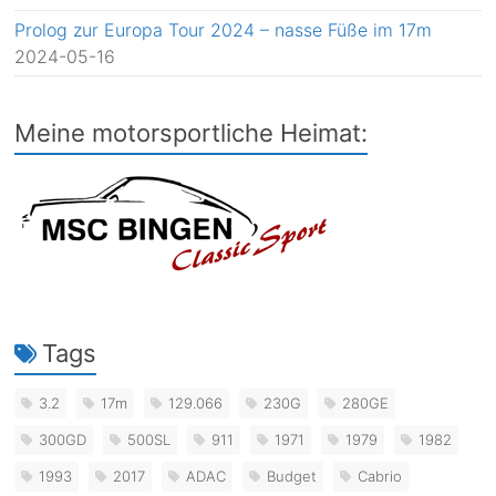
Prolog zur Europa Tour 2024 – nasse Füße im 17m
2024-05-16
Meine motorsportliche Heimat:
Tags
3.2
17m
129.066
230G
280GE
300GD
500SL
911
1971
1979
1982
1993
2017
ADAC
Budget
Cabrio