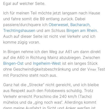
Egal auf welcher Seite.
Ich für meinen Teil möchte jetzt langsam nach Hause
und fahre somit die B9 entlang zurück. Dabei
passiere/durchquere ich
Oberwesel
,
Bacharach
,
Trechtingshausen
und am Schluss
Bingen am Rhein
.
Auch auf dieser Seite ist nicht viel Verkehr und ich
komme zügig voran.
In Bingen nehme ich den Weg zur A61 um dann direkt
auf die A60 in Richtung Mainz abzubiegen. Zwischen
Bingen-Ost
und
Ingelheim-West
ist ein langes Stück
ohne Geschwindigkeitsbeschränkung und der V
Test
max
mit Porschino steht noch aus.
Ganz hat die „Strecke“ nicht gereicht, und ich bleibe
aus Respekt auch den Fotobeweis schuldig. Trotz
Verkehr erreicht Porschino die 240 km/h (Tacho)
mühelos und da „ging noch was“. Allerdings kommt
dann meine Ausfahrt in Sicht und Anker werfen ist