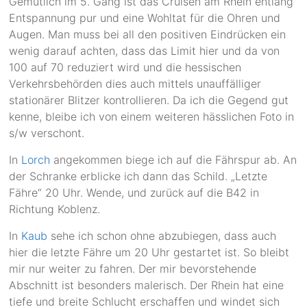
Gemütlich im 5. Gang ist das Cruisen am Rhein entlang
Entspannung pur und eine Wohltat für die Ohren und
Augen. Man muss bei all den positiven Eindrücken ein
wenig darauf achten, dass das Limit hier und da von
100 auf 70 reduziert wird und die hessischen
Verkehrsbehörden dies auch mittels unauffälliger
stationärer Blitzer kontrollieren. Da ich die Gegend gut
kenne, bleibe ich von einem weiteren hässlichen Foto in
s/w verschont.
In
Lorch
angekommen biege ich auf die Fährspur ab. An
der Schranke erblicke ich dann das Schild. „Letzte
Fähre“ 20 Uhr. Wende, und zurück auf die B42 in
Richtung Koblenz.
In
Kaub
sehe ich schon ohne abzubiegen, dass auch
hier die letzte Fähre um 20 Uhr gestartet ist. So bleibt
mir nur weiter zu fahren. Der mir bevorstehende
Abschnitt ist besonders malerisch. Der Rhein hat eine
tiefe und breite Schlucht erschaffen und windet sich