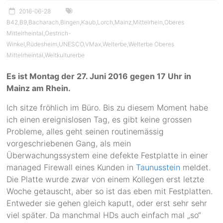
2016-06-28
B42
,
B9
,
Bacharach
,
Bingen
,
Kaub
,
Lorch
,
Mainz
,
Mittelrhein
,
Oberes
Mittelrheintal
,
Oestrich-
Winkel
,
Rüdesheim
,
UNESCO
,
VMax
,
Welterbe
,
Welterbe Oberes
Mittelrheintal
,
Weltkulturerbe
Es ist Montag der 27. Juni 2016 gegen 17 Uhr in
Mainz am Rhein.
Ich sitze fröhlich im Büro. Bis zu diesem Moment habe
ich einen ereignislosen Tag, es gibt keine grossen
Probleme, alles geht seinen routinemässig
vorgeschriebenen Gang, als mein
Überwachungssystem eine defekte Festplatte in einer
managed Firewall eines Kunden in
Taunusstein
meldet.
Die Platte wurde zwar von einem Kollegen erst letzte
Woche getauscht, aber so ist das eben mit Festplatten.
Entweder sie gehen gleich kaputt, oder erst sehr sehr
viel später. Da manchmal HDs auch einfach mal „so“