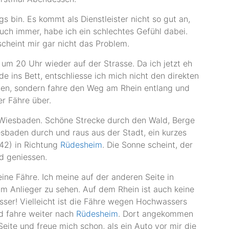
s bin. Es kommt als Dienstleister nicht so gut an,
ch immer, habe ich ein schlechtes Gefühl dabei.
cheint mir gar nicht das Problem.
h um 20 Uhr wieder auf der Strasse. Da ich jetzt eh
e ins Bett, entschliesse ich mich nicht den direkten
n, sondern fahre den Weg am Rhein entlang und
r Fähre über.
Wiesbaden. Schöne Strecke durch den Wald, Berge
esbaden durch und raus aus der Stadt, ein kurzes
B42) in Richtung
Rüdesheim
. Die Sonne scheint, der
d geniessen.
e Fähre. Ich meine auf der anderen Seite in
am Anlieger zu sehen. Auf dem Rhein ist auch keine
ser! Vielleicht ist die Fähre wegen Hochwassers
nd fahre weiter nach
Rüdesheim
. Dort angekommen
eite und freue mich schon, als ein Auto vor mir die