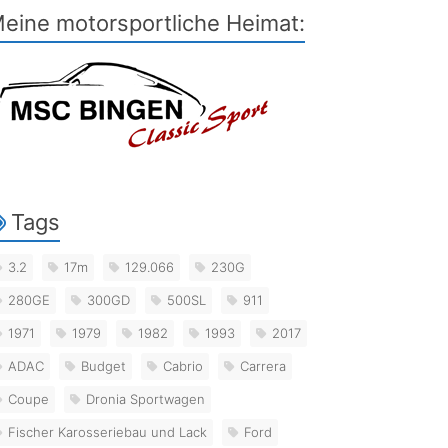
eine motorsportliche Heimat:
Tags
3.2
17m
129.066
230G
280GE
300GD
500SL
911
1971
1979
1982
1993
2017
ADAC
Budget
Cabrio
Carrera
Coupe
Dronia Sportwagen
Fischer Karosseriebau und Lack
Ford