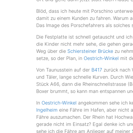
Blöd, dass ich heute mit Porschino unterweg
damit zu einem Kunden zu fahren. Warum au
Das Image des Porschefahrers als solches s
Die Festplatte ist schnell getauscht und ic
die Kinder nicht mehr sehe, die gehen gerad
Weg über die
Schiersteiner Brücke
zu nehme
setze, so der Plan, in
Oestrich-Winkel
mit de
Von Taunusstein auf der
B417
zurück nach 
und Täler, lange schnelle Kurven. Durch Wi
Stück A66, dann die Rheinschnellstrasse (
Boxer brummt, so kann man entspannen un
In
Oestrich-Winkel
angekommen sehe ich kein
Ingelheim
eine Fähre im Hafen, aber nicht 
Fähre auszumachen. Der Rhein hat Hochwas
gerade nicht im Einsatz? Egal denke ich u
sehe ich die Fähre am Anlieger auf meiner S