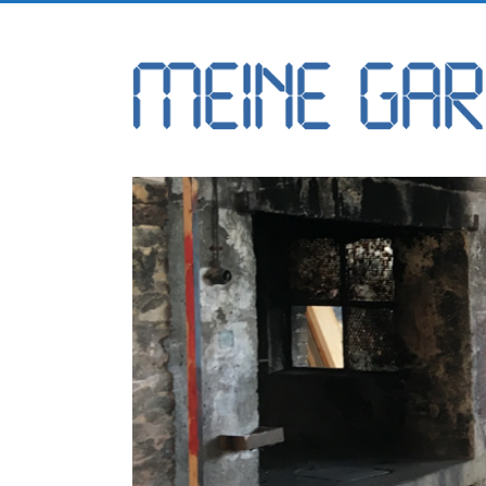
Skip
to
Meine
content
Garage