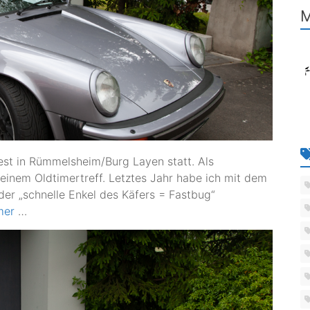
M
st in Rümmelsheim/Burg Layen statt. Als
einem Oldtimertreff. Letztes Jahr habe ich mit dem
er „schnelle Enkel des Käfers = Fastbug“
mer
…