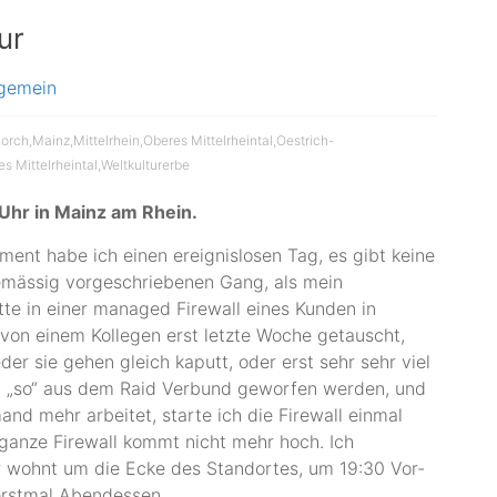
ur
lgemein
Lorch
,
Mainz
,
Mittelrhein
,
Oberes Mittelrheintal
,
Oestrich-
s Mittelrheintal
,
Weltkulturerbe
 Uhr in Mainz am Rhein.
oment habe ich einen ereignislosen Tag, es gibt keine
nemässig vorgeschriebenen Gang, als mein
e in einer managed Firewall eines Kunden in
von einem Kollegen erst letzte Woche getauscht,
der sie gehen gleich kaputt, oder erst sehr sehr viel
l „so“ aus dem Raid Verbund geworfen werden, und
nd mehr arbeitet, starte ich die Firewall einmal
e ganze Firewall kommt nicht mehr hoch. Ich
 wohnt um die Ecke des Standortes, um 19:30 Vor-
erstmal Abendessen.