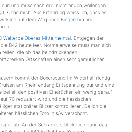
h nun und muss nach drei nicht enden wollenden
gt. Ohne mich. Aus Erfahrung weiss ich, dass es
 wirklich auf dem Weg nach
Bingen
bin und
hren.
CO
Welterbe Oberes Mittelrheintal
. Entgegen der
t die B42 heute leer. Normalerweise muss man sich
 teilen, die ob des beindruckenden
ittoresken Ortschaften einen sehr gemütlichen
mauern kommt der Boxersound im Widerhall richtig
 Cruisen am Rhein entlang Entspannung pur und eine
 bei all den positiven Eindrücken ein wenig darauf
 auf 70 reduziert wird und die hessischen
iger stationärer Blitzer kontrollieren. Da ich die
teren hässlichen Foto in s/w verschont.
spur ab. An der Schranke erblicke ich dann das
zurück auf die B42 in Richtung Koblenz.