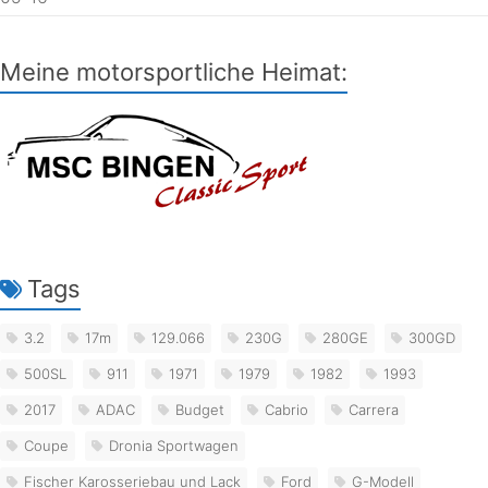
Meine motorsportliche Heimat:
Tags
3.2
17m
129.066
230G
280GE
300GD
500SL
911
1971
1979
1982
1993
2017
ADAC
Budget
Cabrio
Carrera
Coupe
Dronia Sportwagen
Fischer Karosseriebau und Lack
Ford
G-Modell