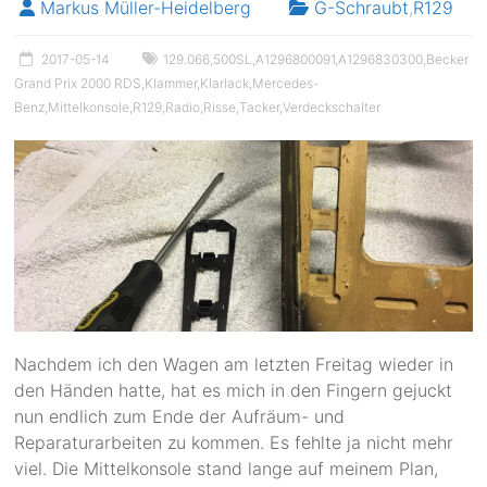
Markus Müller-Heidelberg
G-Schraubt
,
R129
2017-05-14
129.066
,
500SL
,
A1296800091
,
A1296830300
,
Becker
Grand Prix 2000 RDS
,
Klammer
,
Klarlack
,
Mercedes-
Benz
,
Mittelkonsole
,
R129
,
Radio
,
Risse
,
Tacker
,
Verdeckschalter
Nachdem ich den Wagen am letzten Freitag wieder in
den Händen hatte, hat es mich in den Fingern gejuckt
nun endlich zum Ende der Aufräum- und
Reparaturarbeiten zu kommen. Es fehlte ja nicht mehr
viel. Die Mittelkonsole stand lange auf meinem Plan,