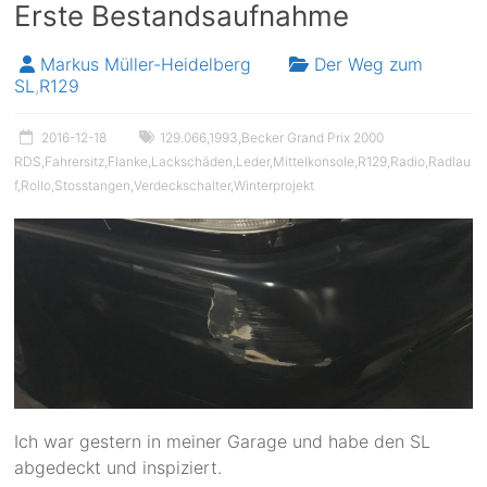
Erste Bestandsaufnahme
Markus Müller-Heidelberg
Der Weg zum
SL
,
R129
2016-12-18
129.066
,
1993
,
Becker Grand Prix 2000
RDS
,
Fahrersitz
,
Flanke
,
Lackschäden
,
Leder
,
Mittelkonsole
,
R129
,
Radio
,
Radlau
f
,
Rollo
,
Stosstangen
,
Verdeckschalter
,
Winterprojekt
Ich war gestern in meiner Garage und habe den SL
abgedeckt und inspiziert.