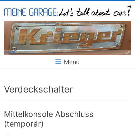
Skip
to
content
Meine
Garage
Menü
Verdeckschalter
Mittelkonsole Abschluss
(temporär)