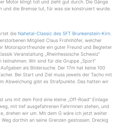
 Der Motor klingt toll und zieht gut durch. Die Gänge
en und die Bremse tut, für was sie konstruiert wurde.
artet die
Nahetal-Classic des SFT Brunkenstein-Kirn
.
erstorbenen Mitglied Claus Frohnhöfer, welcher
ger Motorsportfreunde ein guter Freund und Begleiter
lassik Veranstaltung „Rheinhessische Schweiz“
h teilnahmen. Wir sind für die Gruppe „Sport“
ufgaben als Bildersuche. Der 17m hat keine 100
acher. Bei Start und Ziel muss jeweils der Tacho mit
0m Abweichung gibt es Strafpunkte. Das hatten wir
sst uns mit dem Ford eine kleine „Off-Road“ Einlage
eg, mit tief ausgefahrenen Fahrrinnen stehen, und
te, drehen wir um. Mit dem G wäre ich jetzt weiter
 Weg dorthin an seine Grenzen gestossen. Dreckig