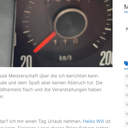
M
ssik Meisterschaft über die ich berichten kann.
eude und dem Spaß aber keinen Abbruch tut. Die
ößtenteils flach und die Veranstaltungen haben
r.
 darf ich mir einen Tag Urlaub nehmen.
Heiko Will
ist
n kann. Fleissige Leser dieses Blogs fiebern sicher