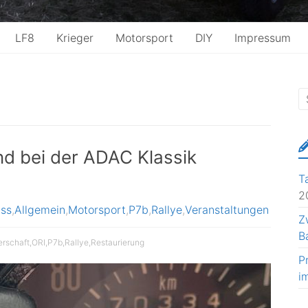
LF8
Krieger
Motorsport
DIY
Impressum
nd bei der ADAC Klassik
T
2
iss
,
Allgemein
,
Motorsport
,
P7b
,
Rallye
,
Veranstaltungen
Z
B
erschaft
,
ORI
,
P7b
,
Rallye
,
Restaurierung
P
i