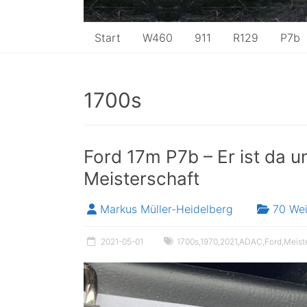
Start
W460
911
R129
P7b
1700s
Ford 17m P7b – Er ist da u
Meisterschaft
Markus Müller-Heidelberg
70 We
2021-05-01
1700s
,
1970
,
2021
,
ADAC
,
Ford
,
Meist