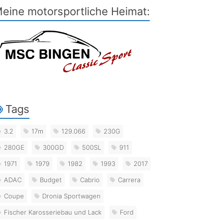
eine motorsportliche Heimat:
Tags
3.2
17m
129.066
230G
280GE
300GD
500SL
911
1971
1979
1982
1993
2017
ADAC
Budget
Cabrio
Carrera
Coupe
Dronia Sportwagen
Fischer Karosseriebau und Lack
Ford