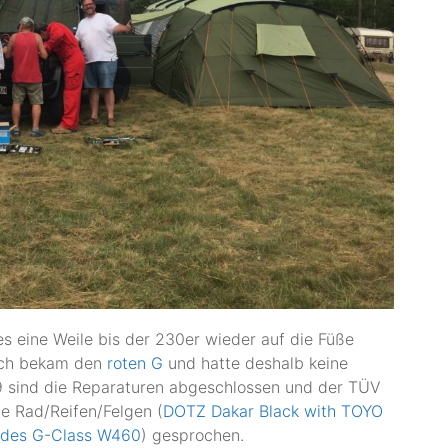
s eine Weile bis der 230er wieder auf die Füße
 ich bekam den
roten G
und hatte deshalb keine
9 sind die Reparaturen abgeschlossen und der TÜV
e Rad/Reifen/Felgen (
DOTZ Dakar Black with TOYO
edes G-Class W460
) gesprochen.