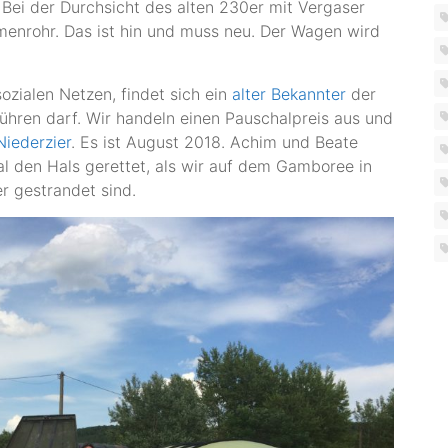
 Bei der Durchsicht des alten 230er mit Vergaser
menrohr. Das ist hin und muss neu. Der Wagen wird
ozialen Netzen, findet sich ein
alter Bekannter
der
hren darf. Wir handeln einen Pauschalpreis aus und
Niederzier
. Es ist August 2018. Achim und Beate
 den Hals gerettet, als wir auf dem Gamboree in
r gestrandet sind.