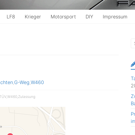
LF8
Krieger
Motorsport
DIY
Impressum
T
ichten
,
G-Weg
,
W460
2
Z
TÜV
,
W460
,
Zulassung
B
P
i