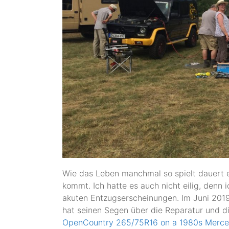
Wie das Leben manchmal so spielt dauert e
kommt. Ich hatte es auch nicht eilig, denn
akuten Entzugserscheinungen. Im Juni 201
hat seinen Segen über die Reparatur und di
OpenCountry 265/75R16 on a 1980s Merc