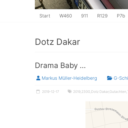
Start
W460
911
R129
P7b
Dotz Dakar
Drama Baby …
Markus Müller-Heidelberg
G-Sch
2019-12-17
2019
,
230G
,
Dotz Dakar
,
Gutachten
,