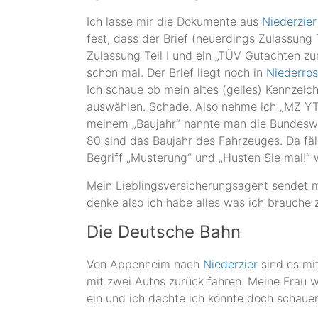
Ich lasse mir die Dokumente aus
Niederzier
fest, dass der Brief (neuerdings Zulassung Te
Zulassung Teil I und ein „TÜV Gutachten zur
schon mal. Der Brief liegt noch in
Niederro
Ich schaue ob mein altes (geiles) Kennzeiche
auswählen. Schade. Also nehme ich „MZ YT 80
meinem „Baujahr“ nannte man die Bundeswe
80 sind das Baujahr des Fahrzeuges. Da fäl
Begriff „Musterung“ und „Husten Sie mal!“
Mein Lieblingsversicherungsagent sendet 
denke also ich habe alles was ich brauche
Die Deutsche Bahn
Von Appenheim nach
Niederzier
sind es mit
mit zwei Autos zurück fahren. Meine Frau w
ein und ich dachte ich könnte doch schau