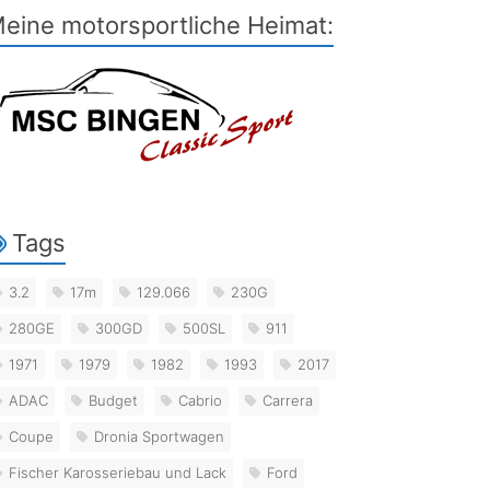
eine motorsportliche Heimat:
Tags
3.2
17m
129.066
230G
280GE
300GD
500SL
911
1971
1979
1982
1993
2017
ADAC
Budget
Cabrio
Carrera
Coupe
Dronia Sportwagen
Fischer Karosseriebau und Lack
Ford