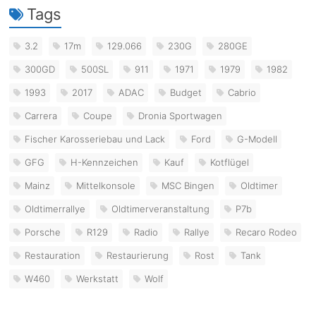
Tags
3.2
17m
129.066
230G
280GE
300GD
500SL
911
1971
1979
1982
1993
2017
ADAC
Budget
Cabrio
Carrera
Coupe
Dronia Sportwagen
Fischer Karosseriebau und Lack
Ford
G-Modell
GFG
H-Kennzeichen
Kauf
Kotflügel
Mainz
Mittelkonsole
MSC Bingen
Oldtimer
Oldtimerrallye
Oldtimerveranstaltung
P7b
Porsche
R129
Radio
Rallye
Recaro Rodeo
Restauration
Restaurierung
Rost
Tank
W460
Werkstatt
Wolf