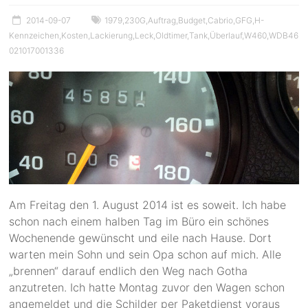
2014-09-07
1979
,
230G
,
Auftrag
,
Budget
,
Cabrio
,
GFG
,
H-
Kennzeichen
,
Kosten
,
Lackierung
,
Leck
,
Oldtimer
,
Tank
,
Überlauf
,
W460
,
WDB46
021017001336
Am Freitag den 1. August 2014 ist es soweit. Ich habe
schon nach einem halben Tag im Büro ein schönes
Wochenende gewünscht und eile nach Hause. Dort
warten mein Sohn und sein Opa schon auf mich. Alle
„brennen“ darauf endlich den Weg nach Gotha
anzutreten. Ich hatte Montag zuvor den Wagen schon
angemeldet und die Schilder per Paketdienst voraus