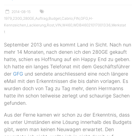
2014-08-15
1979
,
230G
,
280GE
,
Auftrag
,
Budget
,
Cabrio
,
FIN
,
GFG
,
H-
Kennzeichen
,
Lackierung
,
Rost
,
VIN
,
W460
,
WDB46021017001336
,
Werkstat
t
September 2013 und es kommt Land in Sicht. Nach nun
mehr 14 Monaten, nach denen ich den 280GE gekauft
hatte, schien es Hoffnung auf ein Happy End zu geben.
Ich hatte ein langes Telefonat mit dem Geschäftsführer
der
GFG
und sendete anschliessend eine noch längere
eMail mit den Erkenntnissen die bis dahin vorlagen. Es
wurden doch von Tag zu Tag mehr, denn Herrmanns
hatte ihn schon teilweise zerlegt und schaurige Sachen
gefunden.
Aus der Ferne kamen wir schon zu der Erkenntnis, dass
es unter Umständen eine Lösung innerhalb des Budgets
gibt, wenn man keinen Neuwagen erwartet. Den