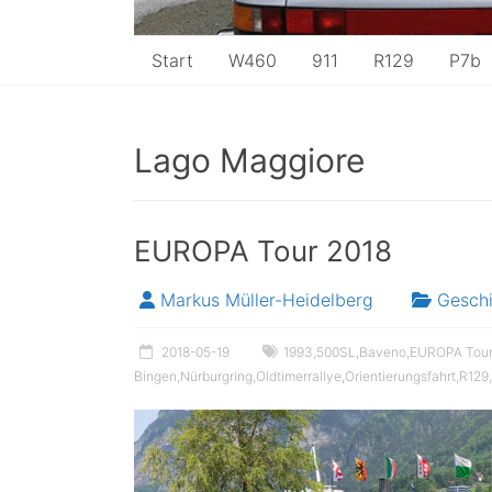
Start
W460
911
R129
P7b
Lago Maggiore
EUROPA Tour 2018
Markus Müller-Heidelberg
Gesch
2018-05-19
1993
,
500SL
,
Baveno
,
EUROPA Tour
Bingen
,
Nürburgring
,
Oldtimerrallye
,
Orientierungsfahrt
,
R129
,