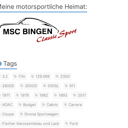
eine motorsportliche Heimat:
Tags
3.2
17m
129.066
230G
280GE
300GD
500SL
911
1971
1979
1982
1993
2017
ADAC
Budget
Cabrio
Carrera
Coupe
Dronia Sportwagen
Fischer Karosseriebau und Lack
Ford