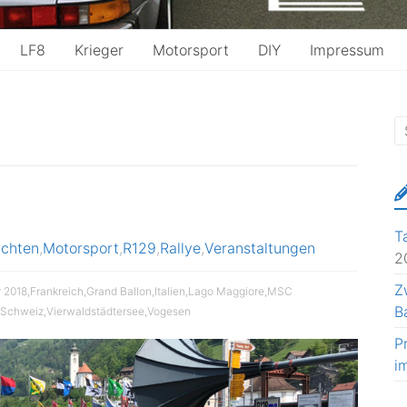
LF8
Krieger
Motorsport
DIY
Impressum
T
ichten
,
Motorsport
,
R129
,
Rallye
,
Veranstaltungen
2
Z
 2018
,
Frankreich
,
Grand Ballon
,
Italien
,
Lago Maggiore
,
MSC
B
Schweiz
,
Vierwaldstädtersee
,
Vogesen
P
i