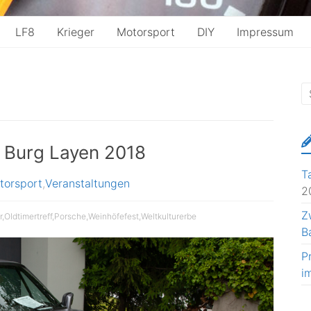
LF8
Krieger
Motorsport
DIY
Impressum
t Burg Layen 2018
T
torsport
,
Veranstaltungen
2
Z
r
,
Oldtimertreff
,
Porsche
,
Weinhöfefest
,
Weltkulturerbe
B
P
i