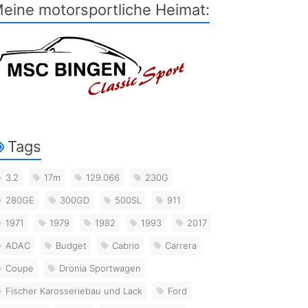
eine motorsportliche Heimat:
Tags
3.2
17m
129.066
230G
280GE
300GD
500SL
911
1971
1979
1982
1993
2017
ADAC
Budget
Cabrio
Carrera
Coupe
Dronia Sportwagen
Fischer Karosseriebau und Lack
Ford