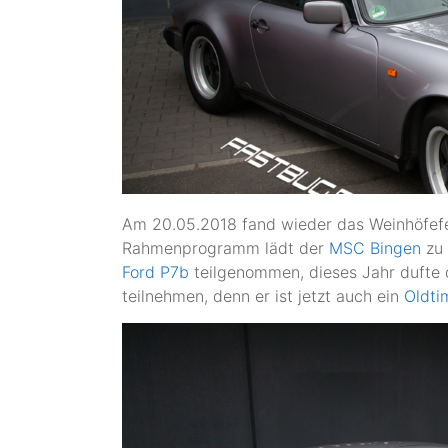
Am 20.05.2018 fand wieder das Weinhöfefe
Rahmenprogramm lädt der
MSC Bingen
zu 
Ford P7b
teilgenommen, dieses Jahr dufte d
teilnehmen, denn er ist jetzt auch ein
Oldti