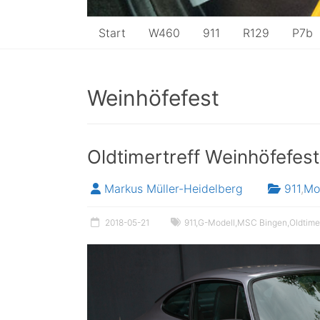
Start
W460
911
R129
P7b
Weinhöfefest
Oldtimertreff Weinhöfefes
Markus Müller-Heidelberg
911
,
Mo
2018-05-21
911
,
G-Modell
,
MSC Bingen
,
Oldtime