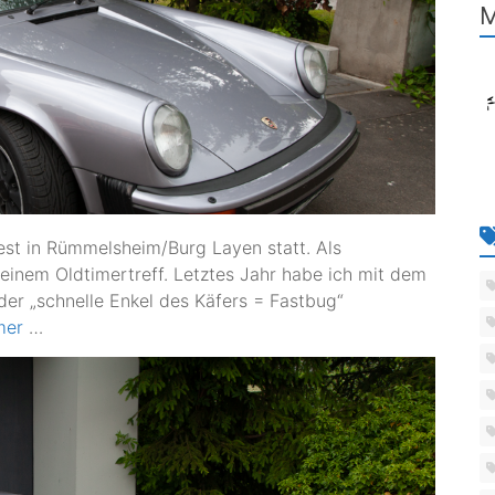
M
st in Rümmelsheim/Burg Layen statt. Als
einem Oldtimertreff. Letztes Jahr habe ich mit dem
er „schnelle Enkel des Käfers = Fastbug“
mer
…