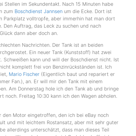
ei Stellen im Sekundentakt. Nach 15 Minuten habe
en zum
Boschdienst Jannsen
um die Ecke. Dort ist
n Parkplatz volltropfe, aber immerhin hat man dort
e. Den Auftrag, das Leck zu suchen und nach
 Glück dann aber doch an.
chlechten Nachrichten. Der Tank ist an beiden
rchgerostet. Ein neuer Tank (Kunststoff) hat zwei
t. Schweißen kann und will der Boschdienst nicht. Ist
icht komplett frei von Benzinrückständen ist. Ich
iet,
Mario Fischer
(Eigentlich baut und repariert er
er Fan.), an. Er will mir den Tank mit einem
eben. Am Donnerstag hole ich den Tank ab und bringe
rt noch. Freitag 10:30 kann ich den Wagen abholen.
ür den Motor eingetroffen, den ich bei eBay noch
ult und mit leichtem Rostansatz, aber mit sehr guter
be allerdings unterschätzt, dass man dieses Teil