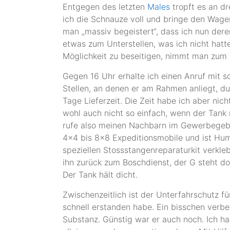
Entgegen des letzten
Males
tropft es an dr
ich die Schnauze voll und bringe den Wag
man „massiv begeistert“, dass ich nun dere
etwas zum Unterstellen, was ich nicht hatt
Möglichkeit zu beseitigen, nimmt man zum
Gegen 16 Uhr erhalte ich einen Anruf mit s
Stellen, an denen er am Rahmen anliegt, du
Tage Lieferzeit. Die Zeit habe ich aber nich
wohl auch nicht so einfach, wenn der Tank n
rufe also meinen Nachbarn im Gewerbegeb
4×4 bis 8×8 Expeditionsmobile und ist Humm
speziellen Stossstangenreparaturkit verkl
ihn zurück zum Boschdienst, der G steht do
Der Tank hält dicht.
Zwischenzeitlich ist der Unterfahrschutz f
schnell erstanden habe. Ein bisschen verbe
Substanz. Günstig war er auch noch. Ich ha