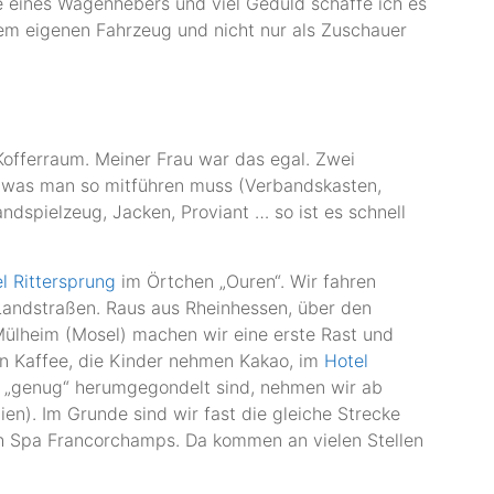
fe eines Wagenhebers und viel Geduld schaffe ich es
nem eigenen Fahrzeug und nicht nur als Zuschauer
 Kofferraum. Meiner Frau war das egal. Zwei
m was man so mitführen muss (Verbandskasten,
andspielzeug, Jacken, Proviant … so ist es schnell
l Rittersprung
im Örtchen „Ouren“. Wir fahren
Landstraßen. Raus aus Rheinhessen, über den
Mülheim (Mosel) machen wir eine erste Rast und
n Kaffee, die Kinder nehmen Kakao, im
Hotel
n „genug“ herumgegondelt sind, nehmen wir ab
ien). Im Grunde sind wir fast die gleiche Strecke
h Spa Francorchamps. Da kommen an vielen Stellen