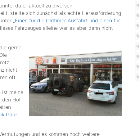
nnte, da er aktuell zu diversen
ilt, stellte sich zunächst als echte Herausforderung
unter „
Einen für die Oldtimer Ausfahrt und einen für
dieses Fahrzeuges alleine war es aber dann nicht
 die gerne
Die
rotz
nz nicht
ren oft
 ist meine
f den Hof
alten
ik Gau-
 Vermutungen und es kommen noch weitere