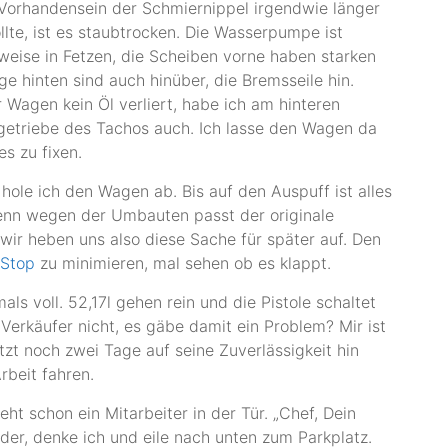
 Vorhandensein der Schmiernippel irgendwie länger
sollte, ist es staubtrocken. Die Wasserpumpe ist
ilweise in Fetzen, die Scheiben vorne haben starken
ge hinten sind auch hinüber, die Bremsseile hin.
 Wagen kein Öl verliert, habe ich am hinteren
getriebe des Tachos auch. Ich lasse den Wagen da
es zu fixen.
hole ich den Wagen ab. Bis auf den Auspuff ist alles
denn wegen der Umbauten passt der originale
 wir heben uns also diese Sache für später auf. Den
-Stop
zu minimieren, mal sehen ob es klappt.
s voll. 52,17l gehen rein und die Pistole schaltet
Verkäufer nicht, es gäbe damit ein Problem? Mir ist
tzt noch zwei Tage auf seine Zuverlässigkeit hin
rbeit fahren.
t schon ein Mitarbeiter in der Tür. „Chef, Dein
eder, denke ich und eile nach unten zum Parkplatz.