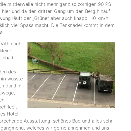
e mittlerweile nicht mehr ganz so zornigen 90 PS
n hier und da den dritten Gang um den Berg hinauf
ung läuft der „Grüne“ aber auch knapp 110 km/h
klich viel Spass macht. Die Tanknadel kommt in dem
s.
 Vith noch
kleine
einhalb
0
den des
ahin wusste
en dorthin
ldwege,
en
och leer.
res Hotel.
prechende Ausstattung, schönes Bad und alles sehr
reigangmenü, welches wir gerne annehmen und uns