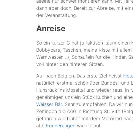
alleine nur schwer montieren kann. Mit Hil
dann aber doch. Bereit zur Abreise, mit ei
der Veranstaltung.
Anreise
So ein kurzer G hat ja faktisch kaum einen
Bobbycars, Taschen, meine Kiste mit alle
Warnwesten ..), Schaufeln für die Kinder, S
voll hinter den hinteren Sitzen.
Auf nach Belgien. Das erste Ziel heisst
Hote
natürlich erstmal schön über Bundes- und 
Hunsrück ins Moseltal und wieder raus. In 
genehmigen uns ein Stück Kuchen und eine
Weisser Bär
. Sehr zu empfehlen. Da wir nu
Zeltingen die A60 in Richtung St. Vith (Belg
gefahren wie früher mit dem Motorrad nac
alte
Erinnerungen
wieder auf.