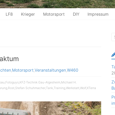
LF8
Krieger
Motorsport
DIY
Impressum
Faktum
T
ichten
,
Motorsport
,
Veranstaltungen
,
W460
2
Z
ebau
,
Fotoguys
,
KFZ-Technik Gau-Algesheim
,
Michael H.
B
prung
,
Rost
,
Stefan Schuhmacher
,
Tank
,
Training
,
Werkstatt
,
Wolf
,
XTerra
P
i