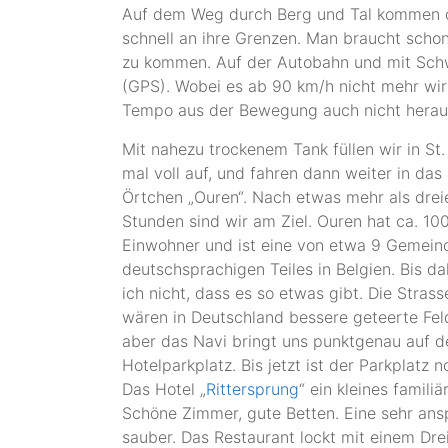
Auf dem Weg durch Berg und Tal kommen di
schnell an ihre Grenzen. Man braucht scho
zu kommen. Auf der Autobahn und mit Schw
(GPS). Wobei es ab 90 km/h nicht mehr wir
Tempo aus der Bewegung auch nicht herau
Mit nahezu trockenem Tank füllen wir in St.
mal voll auf, und fahren dann weiter in das 
Örtchen „Ouren“. Nach etwas mehr als drei
Stunden sind wir am Ziel. Ouren hat ca. 10
Einwohner und ist eine von etwa 9 Gemein
deutschsprachigen Teiles in Belgien. Bis d
ich nicht, dass es so etwas gibt. Die Strass
wären in Deutschland bessere geteerte Fe
aber das Navi bringt uns punktgenau auf d
Hotelparkplatz. Bis jetzt ist der Parkplatz n
Das Hotel „
Rittersprung
“ ein kleines familiä
Schöne Zimmer, gute Betten. Eine sehr ans
sauber. Das Restaurant lockt mit einem D