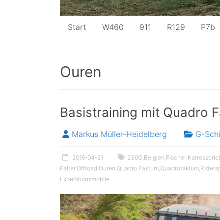
Start
W460
911
R129
P7b
Ouren
Basistraining mit Quadro 
Markus Müller-Heidelberg
G-Sch
2016-04-21
230G
,
Belgien
,
Fischer Karrosseri
Falter
,
Offroad
,
Ouren
,
Quadro Faktum
,
Quadrofaktum
,
Ritters
Expeditionsmobile