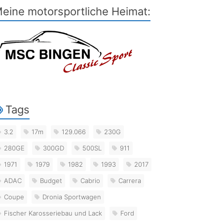
eine motorsportliche Heimat:
Tags
3.2
17m
129.066
230G
280GE
300GD
500SL
911
1971
1979
1982
1993
2017
ADAC
Budget
Cabrio
Carrera
Coupe
Dronia Sportwagen
Fischer Karosseriebau und Lack
Ford