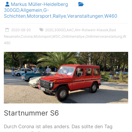
Markus Müller-Heidelberg
300GD
,
Allgemein
,
G-
Schichten
,
Motorsport
,
Rallye
,
Veranstaltungen
,
W460
2020-09-20
2020
,
300GD
,
AAC
,
Ahr-Rotwein-Klassik
,
Bad
Neuenahr
,
Corona
,
Motorsport
,
MSC
,
Oldtimerrallye
,
Oldtimerveranstaltung
,
W
460
Startnummer S6
Durch Corona ist alles anders. Das sollte den Tag